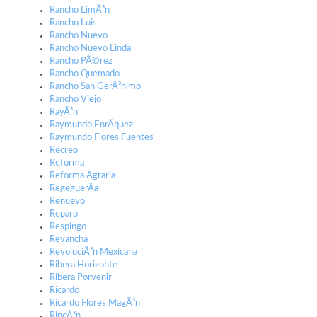
Rancho LimÃ³n
Rancho Luis
Rancho Nuevo
Rancho Nuevo Linda
Rancho PÃ©rez
Rancho Quemado
Rancho San GerÃ³nimo
Rancho Viejo
RayÃ³n
Raymundo EnrÃ­quez
Raymundo Flores Fuentes
Recreo
Reforma
Reforma Agraria
RegeguerÃ­a
Renuevo
Reparo
Respingo
Revancha
RevoluciÃ³n Mexicana
Ribera Horizonte
Ribera Porvenir
Ricardo
Ricardo Flores MagÃ³n
RincÃ³n