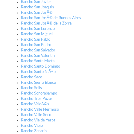
Rancho San Javier
Rancho San Joaquin
Rancho San JosÃ©
Rancho San JosÃ© de Buenos Aires
Rancho San JosÃ© de la Zorra
Rancho San Lorenzo
Rancho San Miguel
Rancho San Pablo
Rancho San Pedro
Rancho San Salvador
Rancho San Valentin
Rancho Santa Marta
Rancho Santo Domingo
Rancho Santo NiÃ±o
Rancho Seco
Rancho Sierra Blanca
Rancho Solis
Rancho Sonorabampo
Rancho Tres Pozos
Rancho ValdÃ©s
Rancho Valle Hermoso
Rancho Valle Seco
Rancho Vie de Yerba
Rancho Viejo
Rancho Zanarin