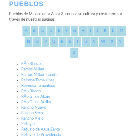
PUEBLOS
Pueblos de Mexico de la A a la Z, conoce su cultura y costumbres a
través de nuestras páginas.
A
B
C
D
E
F
G
H
I
J
K
L
M
N
O
P
Q
R
S
T
U
V
W
X
Y
Z
RÃ­o Blanco
Ramos Millan
Ramos Millan Tlacotal
Reinosa Tamaulipas
Reynosa Tamaulipas
RÃ­o Blanco
RÃ­o Gil de Abajo
RÃ­o Gil de Arriba
Rancho Nuevo
Rancho Seco
Rancho Viejo
Refugio
Refugio de Agua Zarca
Refugio de Providencia