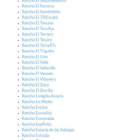
Rancho El SepulvedeÃ±o
Rancho El Socorro
Rancho El Sombretillo
Rancho El TÃ©scate
Rancho El Tascate
Rancho El TecuÃ¡n
Rancho El Terrero
Rancho El Tesoro
Rancho El TorreÃ³n
Rancho El Triguito
Rancho El Uno
Rancho El Valle
Rancho El Vallecillo
Rancho El Venado
Rancho El Viborero
Rancho El Zoco
Rancho El Zorrillo
Rancho Emigdio Acosta
Rancho En Medio
Rancho Encino
Rancho Escuelita
Rancho Esmeralda
Rancho EspÃ­ritu
Rancho Estacia de las Adargas
Rancho Estrada