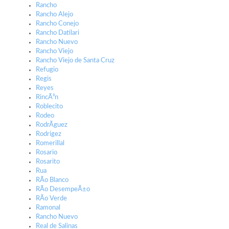
Rancho
Rancho Alejo
Rancho Conejo
Rancho Datilari
Rancho Nuevo
Rancho Viejo
Rancho Viejo de Santa Cruz
Refugio
Regis
Reyes
RincÃ³n
Roblecito
Rodeo
RodrÃ­guez
Rodrigez
Romerillal
Rosario
Rosarito
Rua
RÃ­o Blanco
RÃ­o DesempeÃ±o
RÃ­o Verde
Ramonal
Rancho Nuevo
Real de Salinas