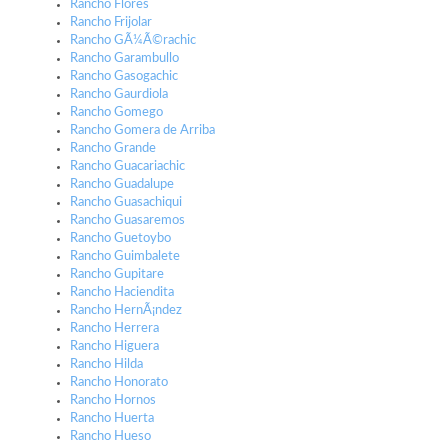
Rancho Flores
Rancho Frijolar
Rancho GÃ¼Ã©rachic
Rancho Garambullo
Rancho Gasogachic
Rancho Gaurdiola
Rancho Gomego
Rancho Gomera de Arriba
Rancho Grande
Rancho Guacariachic
Rancho Guadalupe
Rancho Guasachiqui
Rancho Guasaremos
Rancho Guetoybo
Rancho Guimbalete
Rancho Gupitare
Rancho Haciendita
Rancho HernÃ¡ndez
Rancho Herrera
Rancho Higuera
Rancho Hilda
Rancho Honorato
Rancho Hornos
Rancho Huerta
Rancho Hueso