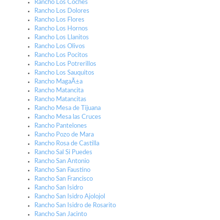
Rancho Los Coches
Rancho Los Dolores
Rancho Los Flores
Rancho Los Hornos
Rancho Los Llanitos
Rancho Los Olivos
Rancho Los Pocitos
Rancho Los Potrerillos
Rancho Los Sauquitos
Rancho MagaÃ±a
Rancho Matancita
Rancho Matancitas
Rancho Mesa de Tijuana
Rancho Mesa las Cruces
Rancho Pantelones
Rancho Pozo de Mara
Rancho Rosa de Castilla
Rancho Sal Si Puedes
Rancho San Antonio
Rancho San Faustino
Rancho San Francisco
Rancho San Isidro
Rancho San Isidro Ajolojol
Rancho San Isidro de Rosarito
Rancho San Jacinto