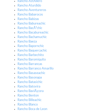
Rancho AstÃ­llero
Rancho Aturdido
Rancho Aventureros
Rancho Babarocos
Rancho Babizas
Rancho Babureachic
Rancho BacÃ³chic
Rancho Bacabureachic
Rancho Bachamuchic
Rancho Baeza
Rancho Bapornchic
Rancho Baquercachic
Rancho Barbechito
Rancho Baromiquito
Rancho Barrancas
Rancho Barranco Amarillo
Rancho Basaseachic
Rancho Basonapa
Rancho Batasichic
Rancho Batovira
Rancho BaviÃ¡cora
Rancho Benton
Rancho Billeachic
Rancho Blanco
Rancho Boca de Leon