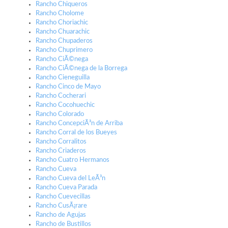
Rancho Chiqueros
Rancho Cholome
Rancho Choriachic
Rancho Chuarachic
Rancho Chupaderos
Rancho Chuprimero
Rancho CiÃ©nega
Rancho CiÃ©nega de la Borrega
Rancho Cieneguilla
Rancho Cinco de Mayo
Rancho Cocherari
Rancho Cocohuechic
Rancho Colorado
Rancho ConcepciÃ³n de Arriba
Rancho Corral de los Bueyes
Rancho Corralitos
Rancho Criaderos
Rancho Cuatro Hermanos
Rancho Cueva
Rancho Cueva del LeÃ³n
Rancho Cueva Parada
Rancho Cuevecillas
Rancho CusÃ¡rare
Rancho de Agujas
Rancho de Bustillos