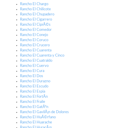
Rancho El Chargo
Rancho El Chilicote
Rancho El Chupadero
Rancho El Cigarrero
Rancho El CiprÃ©s
Rancho El Comedor
Rancho El Conejo
Rancho El Coruco
Rancho El Crucero
Rancho El Cuarenta
Rancho El Cuarenta y Cinco
Rancho El Cuatraldo
Rancho El Cuervo
Rancho El Cura
Rancho El Dos
Rancho El Durazno
Rancho El Escudo
Rancho El Espia
Rancho El FortÃ­n
Rancho El Fraile
Rancho El GatÃºn
Rancho El GavilÃ¡n de Dolores
Rancho El HuÃ©rfano
Rancho El Huarache
Rancho El HuracÃ¡n