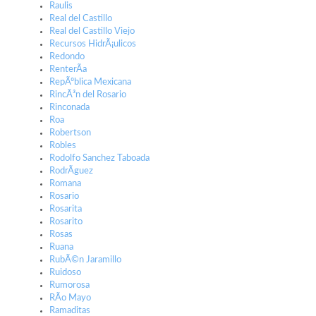
Raulis
Real del Castillo
Real del Castillo Viejo
Recursos HidrÃ¡ulicos
Redondo
RenterÃ­a
RepÃºblica Mexicana
RincÃ³n del Rosario
Rinconada
Roa
Robertson
Robles
Rodolfo Sanchez Taboada
RodrÃ­guez
Romana
Rosario
Rosarita
Rosarito
Rosas
Ruana
RubÃ©n Jaramillo
Ruidoso
Rumorosa
RÃ­o Mayo
Ramaditas