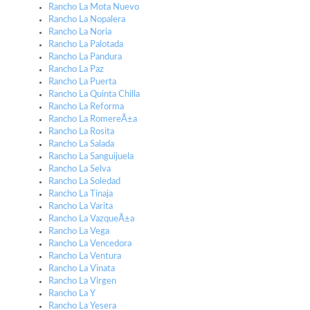
Rancho La Mota Nuevo
Rancho La Nopalera
Rancho La Noria
Rancho La Palotada
Rancho La Pandura
Rancho La Paz
Rancho La Puerta
Rancho La Quinta Chilla
Rancho La Reforma
Rancho La RomereÃ±a
Rancho La Rosita
Rancho La Salada
Rancho La Sanguijuela
Rancho La Selva
Rancho La Soledad
Rancho La Tinaja
Rancho La Varita
Rancho La VazqueÃ±a
Rancho La Vega
Rancho La Vencedora
Rancho La Ventura
Rancho La Vinata
Rancho La Virgen
Rancho La Y
Rancho La Yesera