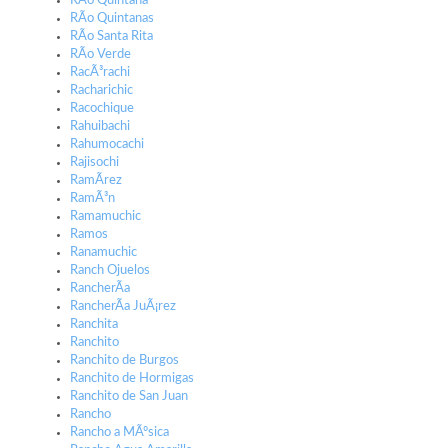
RÃ­o Quintana
RÃ­o Quintanas
RÃ­o Santa Rita
RÃ­o Verde
RacÃ³rachi
Racharichic
Racochique
Rahuibachi
Rahumocachi
Rajisochi
RamÃ­rez
RamÃ³n
Ramamuchic
Ramos
Ranamuchic
Ranch Ojuelos
RancherÃ­a
RancherÃ­a JuÃ¡rez
Ranchita
Ranchito
Ranchito de Burgos
Ranchito de Hormigas
Ranchito de San Juan
Rancho
Rancho a MÃºsica