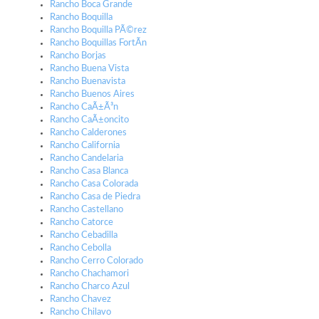
Rancho Boca Grande
Rancho Boquilla
Rancho Boquilla PÃ©rez
Rancho Boquillas FortÃ­n
Rancho Borjas
Rancho Buena Vista
Rancho Buenavista
Rancho Buenos Aires
Rancho CaÃ±Ã³n
Rancho CaÃ±oncito
Rancho Calderones
Rancho California
Rancho Candelaria
Rancho Casa Blanca
Rancho Casa Colorada
Rancho Casa de Piedra
Rancho Castellano
Rancho Catorce
Rancho Cebadilla
Rancho Cebolla
Rancho Cerro Colorado
Rancho Chachamori
Rancho Charco Azul
Rancho Chavez
Rancho Chilavo