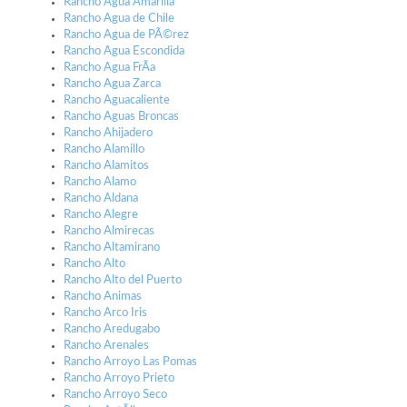
Rancho Agua Amarilla
Rancho Agua de Chile
Rancho Agua de PÃ©rez
Rancho Agua Escondida
Rancho Agua FrÃ­a
Rancho Agua Zarca
Rancho Aguacaliente
Rancho Aguas Broncas
Rancho Ahijadero
Rancho Alamillo
Rancho Alamitos
Rancho Alamo
Rancho Aldana
Rancho Alegre
Rancho Almirecas
Rancho Altamirano
Rancho Alto
Rancho Alto del Puerto
Rancho Animas
Rancho Arco Iris
Rancho Aredugabo
Rancho Arenales
Rancho Arroyo Las Pomas
Rancho Arroyo Prieto
Rancho Arroyo Seco