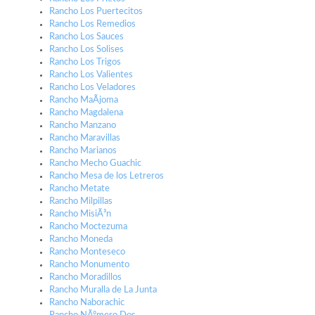
Rancho Los Puertecitos
Rancho Los Remedios
Rancho Los Sauces
Rancho Los Solises
Rancho Los Trigos
Rancho Los Valientes
Rancho Los Veladores
Rancho MaÃ­joma
Rancho Magdalena
Rancho Manzano
Rancho Maravillas
Rancho Marianos
Rancho Mecho Guachic
Rancho Mesa de los Letreros
Rancho Metate
Rancho Milpillas
Rancho MisiÃ³n
Rancho Moctezuma
Rancho Moneda
Rancho Monteseco
Rancho Monumento
Rancho Moradillos
Rancho Muralla de La Junta
Rancho Naborachic