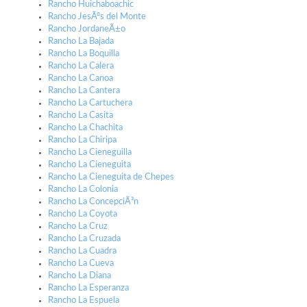
Rancho Huichaboachic
Rancho JesÃºs del Monte
Rancho JordaneÃ±o
Rancho La Bajada
Rancho La Boquilla
Rancho La Calera
Rancho La Canoa
Rancho La Cantera
Rancho La Cartuchera
Rancho La Casita
Rancho La Chachita
Rancho La Chiripa
Rancho La Cieneguilla
Rancho La Cieneguita
Rancho La Cieneguita de Chepes
Rancho La Colonia
Rancho La ConcepciÃ³n
Rancho La Coyota
Rancho La Cruz
Rancho La Cruzada
Rancho La Cuadra
Rancho La Cueva
Rancho La Diana
Rancho La Esperanza
Rancho La Espuela