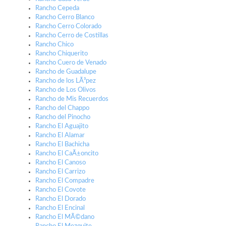
Rancho Cepeda
Rancho Cerro Blanco
Rancho Cerro Colorado
Rancho Cerro de Costillas
Rancho Chico
Rancho Chiquerito
Rancho Cuero de Venado
Rancho de Guadalupe
Rancho de los LÃ³pez
Rancho de Los Olivos
Rancho de Mis Recuerdos
Rancho del Chappo
Rancho del Pinocho
Rancho El Aguajito
Rancho El Alamar
Rancho El Bachicha
Rancho El CaÃ±oncito
Rancho El Canoso
Rancho El Carrizo
Rancho El Compadre
Rancho El Covote
Rancho El Dorado
Rancho El Encinal
Rancho El MÃ©dano