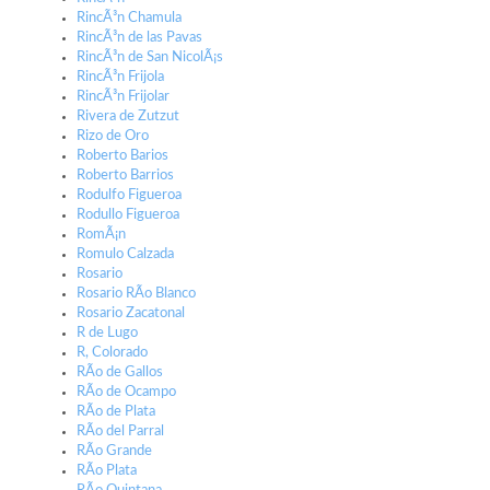
RincÃ³n Chamula
RincÃ³n de las Pavas
RincÃ³n de San NicolÃ¡s
RincÃ³n Frijola
RincÃ³n Frijolar
Rivera de Zutzut
Rizo de Oro
Roberto Barios
Roberto Barrios
Rodulfo Figueroa
Rodullo Figueroa
RomÃ¡n
Romulo Calzada
Rosario
Rosario RÃ­o Blanco
Rosario Zacatonal
R de Lugo
R, Colorado
RÃ­o de Gallos
RÃ­o de Ocampo
RÃ­o de Plata
RÃ­o del Parral
RÃ­o Grande
RÃ­o Plata