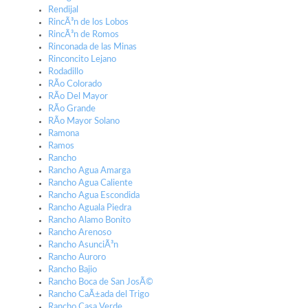
Rendijal
RincÃ³n de los Lobos
RincÃ³n de Romos
Rinconada de las Minas
Rinconcito Lejano
Rodadillo
RÃ­o Colorado
RÃ­o Del Mayor
RÃ­o Grande
RÃ­o Mayor Solano
Ramona
Ramos
Rancho
Rancho Agua Amarga
Rancho Agua Caliente
Rancho Agua Escondida
Rancho Aguala Piedra
Rancho Alamo Bonito
Rancho Arenoso
Rancho AsunciÃ³n
Rancho Auroro
Rancho Bajio
Rancho Boca de San JosÃ©
Rancho CaÃ±ada del Trigo
Rancho Casa Verde