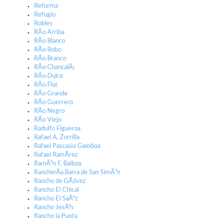
Reforma
Refugio
Robles
RÃ­o Arriba
RÃ­o Blanco
RÃ­o Bobo
RÃ­o Branco
RÃ­o ChancalÃ¡
RÃ­o Dulce
RÃ­o Flor
RÃ­o Grande
RÃ­o Guerrero
RÃ­o Negro
RÃ­o Viejo
Radulfo Figueroa
Rafael A, Zorrilla
Rafael Pascasio Gamboa
Rafael RamÃ­rez
RamÃ³n F, Balboa
RancherÃ­a Barra de San SimÃ³n
Rancho de GÃ¡lvez
Rancho El Chical
Rancho El SaÃºz
Rancho JesÃºs
Rancho la Punta