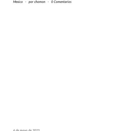
Mexico
-
por
chomon
-
0 Comentarios
6 de mayo de 2023