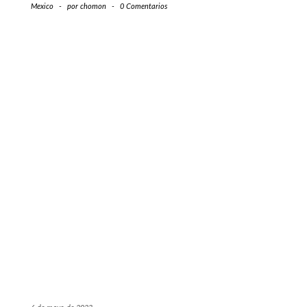
Mexico
-
por
chomon
-
0 Comentarios