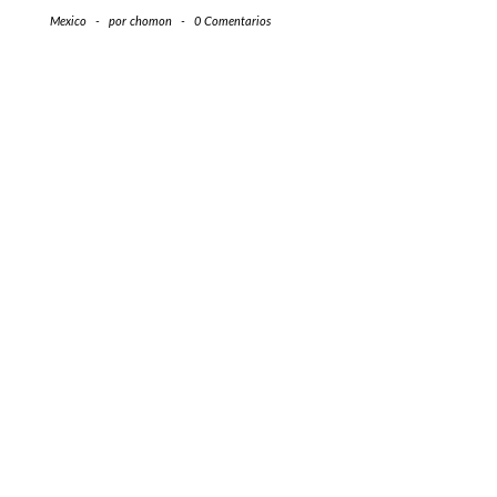
Mexico
-
por
chomon
-
0 Comentarios