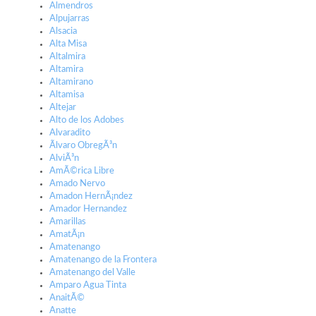
Almendros
Alpujarras
Alsacia
Alta Misa
Altalmira
Altamira
Altamirano
Altamisa
Altejar
Alto de los Adobes
Alvaradito
Ãlvaro ObregÃ³n
AlviÃ³n
AmÃ©rica Libre
Amado Nervo
Amadon HernÃ¡ndez
Amador Hernandez
Amarillas
AmatÃ¡n
Amatenango
Amatenango de la Frontera
Amatenango del Valle
Amparo Agua Tinta
AnaitÃ©
Anatte