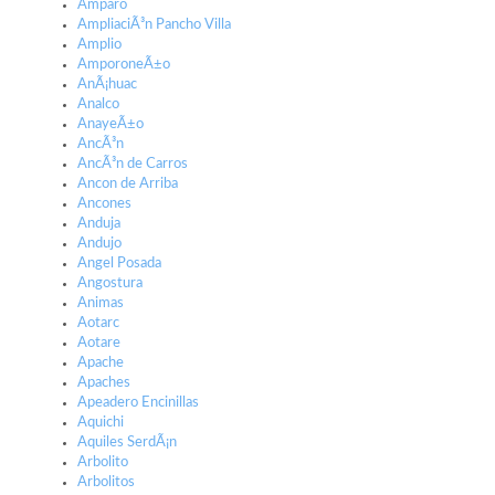
Amparo
AmpliaciÃ³n Pancho Villa
Amplio
AmporoneÃ±o
AnÃ¡huac
Analco
AnayeÃ±o
AncÃ³n
AncÃ³n de Carros
Ancon de Arriba
Ancones
Anduja
Andujo
Angel Posada
Angostura
Animas
Aotarc
Aotare
Apache
Apaches
Apeadero Encinillas
Aquichi
Aquiles SerdÃ¡n
Arbolito
Arbolitos