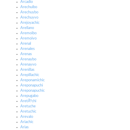
Arcadio
Arechuibo
Arechuybo
Arechuyvo
Arejoyachic
Arellano
Aremoibo
Aremoivo
Arenal
Arenales
Arenas
Arenaybo
Arenayvo
Arenillas
Arepillachic
Areponamichic
Areponapuchi
Areponapuchic
Arepugabo
AretÃºchi
Aretuche
Aretuchic
Arevalo
Ariachic
Arias