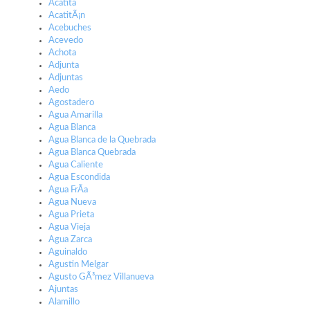
Acatita
AcatitÃ¡n
Acebuches
Acevedo
Achota
Adjunta
Adjuntas
Aedo
Agostadero
Agua Amarilla
Agua Blanca
Agua Blanca de la Quebrada
Agua Blanca Quebrada
Agua Caliente
Agua Escondida
Agua FrÃ­a
Agua Nueva
Agua Prieta
Agua Vieja
Agua Zarca
Aguinaldo
Agustin Melgar
Agusto GÃ³mez Villanueva
Ajuntas
Alamillo