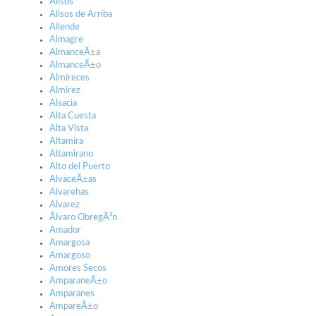
Alisos
Alisos de Arriba
Allende
Almagre
AlmanceÃ±a
AlmanceÃ±o
Almireces
Almirez
Alsacia
Alta Cuesta
Alta Vista
Altamira
Altamirano
Alto del Puerto
AlvaceÃ±as
Alvarehas
Alvarez
Ãlvaro ObregÃ³n
Amador
Amargosa
Amargoso
Amores Secos
AmparaneÃ±o
Amparanes
AmpareÃ±o