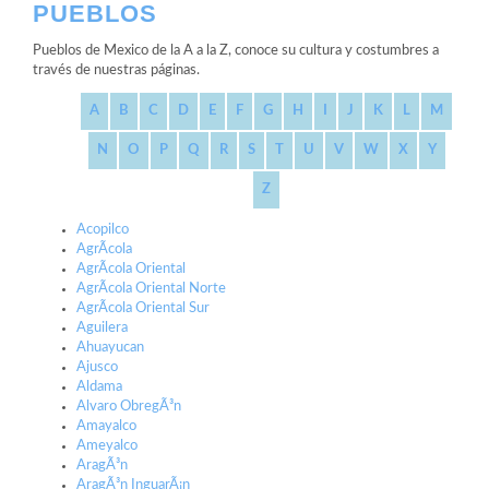
PUEBLOS
Pueblos de Mexico de la A a la Z, conoce su cultura y costumbres a
través de nuestras páginas.
A
B
C
D
E
F
G
H
I
J
K
L
M
N
O
P
Q
R
S
T
U
V
W
X
Y
Z
Acopilco
AgrÃ­cola
AgrÃ­cola Oriental
AgrÃ­cola Oriental Norte
AgrÃ­cola Oriental Sur
Aguilera
Ahuayucan
Ajusco
Aldama
Alvaro ObregÃ³n
Amayalco
Ameyalco
AragÃ³n
AragÃ³n InguarÃ¡n