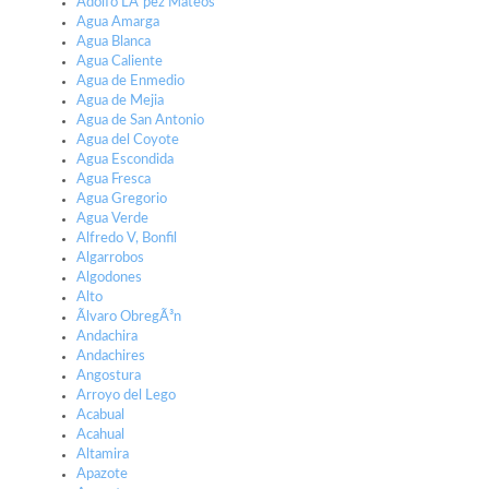
Adolfo LÃ³pez Mateos
Agua Amarga
Agua Blanca
Agua Caliente
Agua de Enmedio
Agua de Mejia
Agua de San Antonio
Agua del Coyote
Agua Escondida
Agua Fresca
Agua Gregorio
Agua Verde
Alfredo V, Bonfil
Algarrobos
Algodones
Alto
Ãlvaro ObregÃ³n
Andachira
Andachires
Angostura
Arroyo del Lego
Acabual
Acahual
Altamira
Apazote