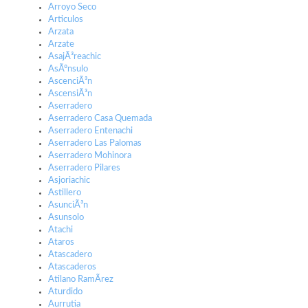
Arroyo Seco
Articulos
Arzata
Arzate
AsajÃ³reachic
AsÃºnsulo
AscenciÃ³n
AscensiÃ³n
Aserradero
Aserradero Casa Quemada
Aserradero Entenachi
Aserradero Las Palomas
Aserradero Mohinora
Aserradero Pilares
Asjoriachic
Astillero
AsunciÃ³n
Asunsolo
Atachi
Ataros
Atascadero
Atascaderos
Atilano RamÃ­rez
Aturdido
Aurrutia