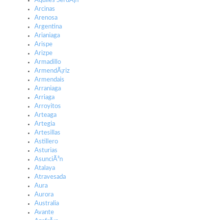
Aquiles SerdÃ¡n
Arcinas
Arenosa
Argentina
Arianiaga
Arispe
Arizpe
Armadillo
ArmendÃ¡riz
Armendais
Arraniaga
Arriaga
Arroyitos
Arteaga
Artegia
Artesillas
Astillero
Asturias
AsunciÃ³n
Atalaya
Atravesada
Aura
Aurora
Australia
Avante