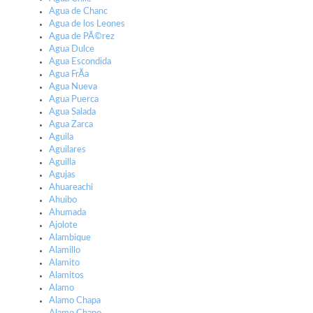
Agua de Chanc
Agua de los Leones
Agua de PÃ©rez
Agua Dulce
Agua Escondida
Agua FrÃ­a
Agua Nueva
Agua Puerca
Agua Salada
Agua Zarca
Aguila
Aguilares
Aguilla
Agujas
Ahuareachi
Ahuibo
Ahumada
Ajolote
Alambique
Alamillo
Alamito
Alamitos
Alamo
Alamo Chapa