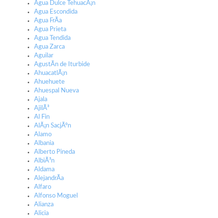
Agua Dulce TehuacÃ¡n
Agua Escondida
Agua FrÃ­a
Agua Prieta
Agua Tendida
Agua Zarca
Aguilar
AgustÃ­n de Iturbide
AhuacatlÃ¡n
Ahuehuete
Ahuespal Nueva
Ajala
AjilÃ³
Al Fin
AlÃ¡n SacjÃºn
Alamo
Albania
Alberto Pineda
AlbiÃ³n
Aldama
AlejandrÃ­a
Alfaro
Alfonso Moguel
Alianza
Alicia