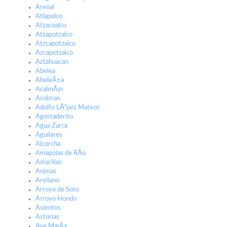
Arenal
Atlapulco
Atzacoalco
Atzapotzalco
Atzcapotzalco
Azcapotzalco
Aztahuacan
Abelea
AbeleÃ±a
AcalmÃ¡n
Acolman
Adolfo LÃ³pez Mateos
Agostaderito
Agua Zarca
Aguilares
Alcorcha
Amapolas de RÃ­o
Amarillas
Animas
Arellano
Arroyo de Soto
Arroyo Hondo
Asientos
Asturias
Ave MarÃ­a