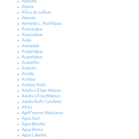
Aposote
Atasta
AÃ±o de JuÃ¡rez
Abasolo
Abelardo L, RodrÃ­guez
Acacoyagua
Acacoyahua
Acala
Acanaxjab
Acapetagua
Acapetahua
AcaxmÃ¡n
Actectic
Actelja
Actiepa
Actiepa Yochi
Adolfo LÃ³pez Mateos
Adolfo LÃ³pezMateos
Adolfo RuÃ­z CortÃ­nez
Africa
AgrÃ³nomos Mexicanos
Agua Azul
Agua Bendita
Agua Blanca
Agua Caliente