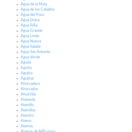
Agua de la Mula
Agua de los Caballos
Agua del Pozo
Agua Dulce
Agua FrÃ­a
Agua Grande
Agua Linda
Agua Nueva
Agua Salada
Agua San Antonio
Agua Verde
Aguila
Aguita
Agujita
Agujitas
Ahorcadero
Ahorcados
Ahuichila
Alameda
Alamillo
Alamillos
Alamito
Alamo
Alamos
Ãlamos de MÃ¡rquez