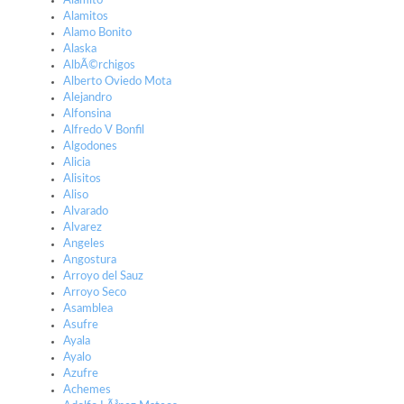
Alamito
Alamitos
Alamo Bonito
Alaska
AlbÃ©rchigos
Alberto Oviedo Mota
Alejandro
Alfonsina
Alfredo V Bonfil
Algodones
Alicia
Alisitos
Aliso
Alvarado
Alvarez
Angeles
Angostura
Arroyo del Sauz
Arroyo Seco
Asamblea
Asufre
Ayala
Ayalo
Azufre
Achemes