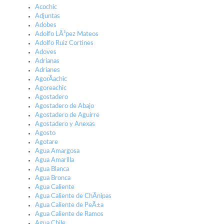
Acochic
Adjuntas
Adobes
Adolfo LÃ³pez Mateos
Adolfo Ruiz Cortines
Adoves
Adrianas
Adrianes
AgorÃ­achic
Agoreachic
Agostadero
Agostadero de Abajo
Agostadero de Aguirre
Agostadero y Anexas
Agosto
Agotare
Agua Amargosa
Agua Amarilla
Agua Blanca
Agua Bronca
Agua Caliente
Agua Caliente de ChÃ­nipas
Agua Caliente de PeÃ±a
Agua Caliente de Ramos
Agua Chile