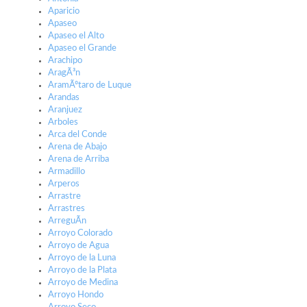
Aparicio
Apaseo
Apaseo el Alto
Apaseo el Grande
Arachipo
AragÃ³n
AramÃºtaro de Luque
Arandas
Aranjuez
Arboles
Arca del Conde
Arena de Abajo
Arena de Arriba
Armadillo
Arperos
Arrastre
Arrastres
ArreguÃ­n
Arroyo Colorado
Arroyo de Agua
Arroyo de la Luna
Arroyo de la Plata
Arroyo de Medina
Arroyo Hondo