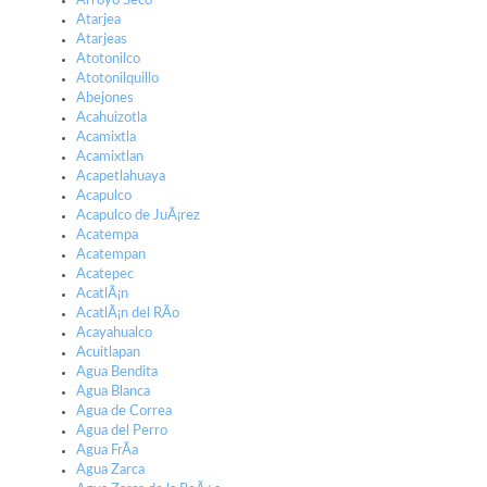
Arroyo Seco
Atarjea
Atarjeas
Atotonilco
Atotonilquillo
Abejones
Acahuizotla
Acamixtla
Acamixtlan
Acapetlahuaya
Acapulco
Acapulco de JuÃ¡rez
Acatempa
Acatempan
Acatepec
AcatlÃ¡n
AcatlÃ¡n del RÃ­o
Acayahualco
Acuitlapan
Agua Bendita
Agua Blanca
Agua de Correa
Agua del Perro
Agua FrÃ­a
Agua Zarca