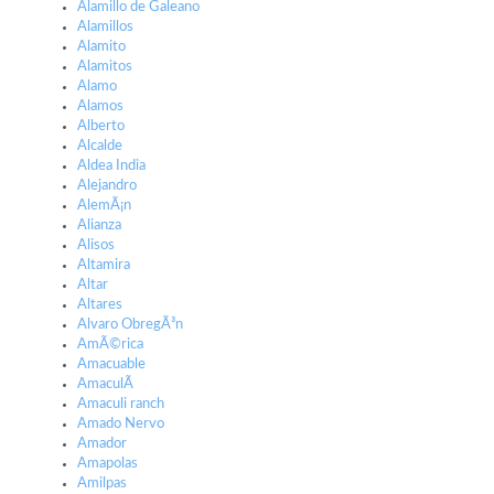
Alamillo de Galeano
Alamillos
Alamito
Alamitos
Alamo
Alamos
Alberto
Alcalde
Aldea India
Alejandro
AlemÃ¡n
Alianza
Alisos
Altamira
Altar
Altares
Alvaro ObregÃ³n
AmÃ©rica
Amacuable
AmaculÃ­
Amaculi ranch
Amado Nervo
Amador
Amapolas
Amilpas