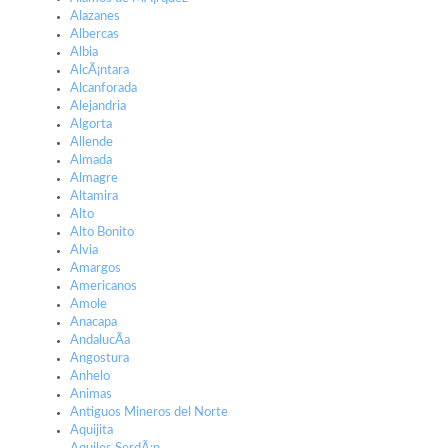
Alazanes
Albercas
Albia
AlcÃ¡ntara
Alcanforada
Alejandria
Algorta
Allende
Almada
Almagre
Altamira
Alto
Alto Bonito
Alvia
Amargos
Americanos
Amole
Anacapa
AndalucÃ­a
Angostura
Anhelo
Animas
Antiguos Mineros del Norte
Aquijita