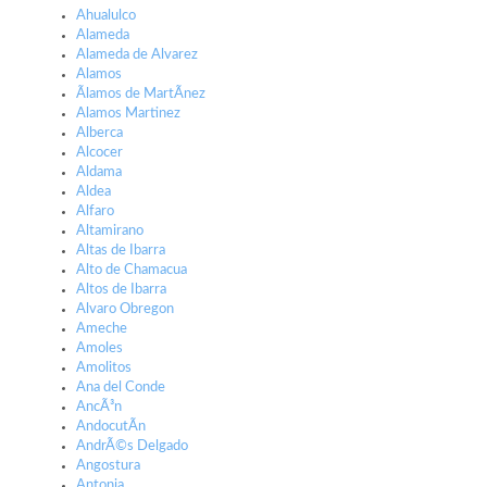
Ahualulco
Alameda
Alameda de Alvarez
Alamos
Ãlamos de MartÃ­nez
Alamos Martinez
Alberca
Alcocer
Aldama
Aldea
Alfaro
Altamirano
Altas de Ibarra
Alto de Chamacua
Altos de Ibarra
Alvaro Obregon
Ameche
Amoles
Amolitos
Ana del Conde
AncÃ³n
AndocutÃ­n
AndrÃ©s Delgado
Angostura
Antonia