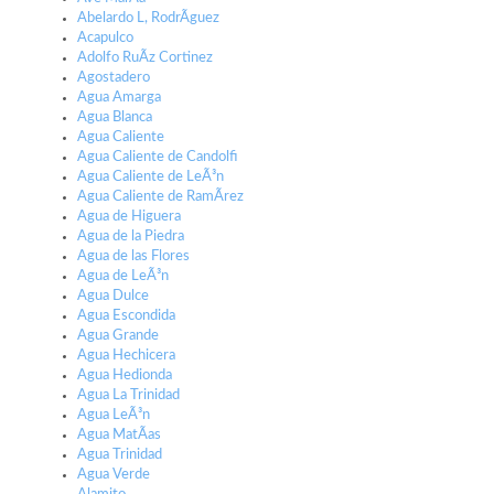
Abelardo L, RodrÃ­guez
Acapulco
Adolfo RuÃ­z Cortinez
Agostadero
Agua Amarga
Agua Blanca
Agua Caliente
Agua Caliente de Candolfi
Agua Caliente de LeÃ³n
Agua Caliente de RamÃ­rez
Agua de Higuera
Agua de la Piedra
Agua de las Flores
Agua de LeÃ³n
Agua Dulce
Agua Escondida
Agua Grande
Agua Hechicera
Agua Hedionda
Agua La Trinidad
Agua LeÃ³n
Agua MatÃ­as
Agua Trinidad
Agua Verde