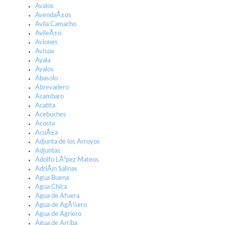
Avalos
AvendaÃ±os
Avila Camacho
AvileÃ±o
Aviones
Avispa
Ayala
Ayalos
Abasolo
Abrevadero
Acambaro
Acatita
Acebuches
Acosta
AcuÃ±a
Adjunta de los Arroyos
Adjuntas
Adolfo LÃ³pez Mateos
AdriÃ¡n Salinas
Agua Buena
Agua Chica
Agua de Afuera
Agua de AgÃ¼ero
Agua de Agriero
Agua de Arriba