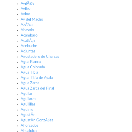
AvilÃ©s
Avilez
Avino
Ay del Macho
AzÃºcar
Abasolo
Acambaro
AcatlÃ¡n
Acebuche
Adjuntas
Agostadero de Charcas
Agua Blanca
Agua Colorada
Agua Tibia
Agua Tibia de Ayala
Agua Zarca
Agua Zarca del Pinal
Aguilar
Aguilares
Aguilillas
Aguirre
AgustÃ­n
AgustÃ­n GonzÃ¡lez
Ahorcados
Ahualulca