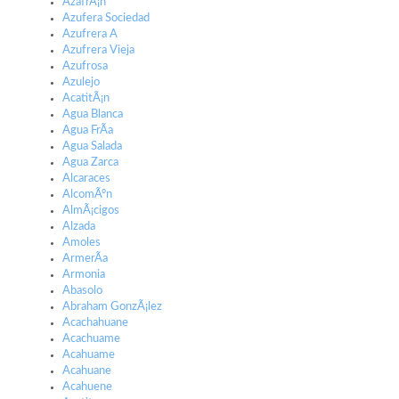
AzafrÃ¡n
Azufera Sociedad
Azufrera A
Azufrera Vieja
Azufrosa
Azulejo
AcatitÃ¡n
Agua Blanca
Agua FrÃ­a
Agua Salada
Agua Zarca
Alcaraces
AlcomÃºn
AlmÃ¡cigos
Alzada
Amoles
ArmerÃ­a
Armonia
Abasolo
Abraham GonzÃ¡lez
Acachahuane
Acachuame
Acahuame
Acahuane
Acahuene