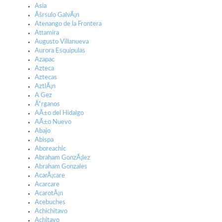
Asia
Ãšrsulo GalvÃ¡n
Atenango de la Frontera
Attamira
Augusto Villanueva
Aurora Esquipulas
Azapac
Azteca
Aztecas
AztlÃ¡n
A Gez
Ã“rganos
AÃ±o del Hidalgo
AÃ±o Nuevo
Abajo
Abispa
Aboreachic
Abraham GonzÃ¡lez
Abraham Gonzales
AcarÃ¡care
Acarcare
AcarotÃ¡n
Acebuches
Achichitavo
Achitavo