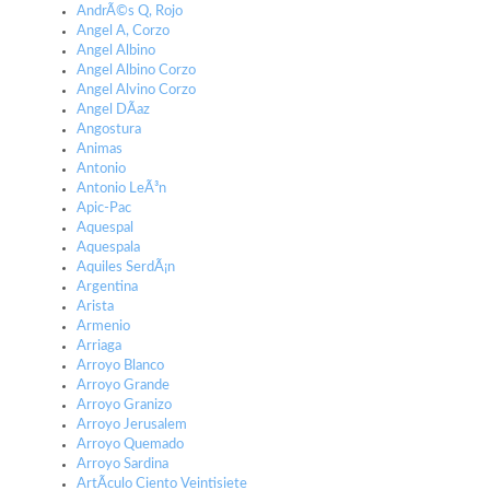
AndrÃ©s Q, Rojo
Angel A, Corzo
Angel Albino
Angel Albino Corzo
Angel Alvino Corzo
Angel DÃ­az
Angostura
Animas
Antonio
Antonio LeÃ³n
Apic-Pac
Aquespal
Aquespala
Aquiles SerdÃ¡n
Argentina
Arista
Armenio
Arriaga
Arroyo Blanco
Arroyo Grande
Arroyo Granizo
Arroyo Jerusalem
Arroyo Quemado
Arroyo Sardina
ArtÃ­culo Ciento Veintisiete