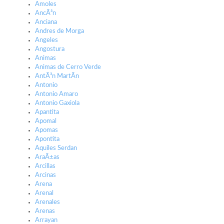
Amoles
AncÃ³n
Anciana
Andres de Morga
Angeles
Angostura
Animas
Animas de Cerro Verde
AntÃ³n MartÃ­n
Antonio
Antonio Amaro
Antonio Gaxiola
Apantita
Apomal
Apomas
Apontita
Aquiles Serdan
AraÃ±as
Arcillas
Arcinas
Arena
Arenal
Arenales
Arenas
Arrayan