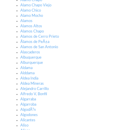
Alamo Chapo
Alamo Chapo Viejo
Alamo Chico
Alamo Mocho
Alamos
Alamos Altos
Alamos Chapo
Alamos de Cerro Prieto
Ãlamos de PeÃ±a
Alamos de San Antonio
Alascaderos
Albuquerque
Alburquerque
Aldama
Alddama
Aldea India
Aldea Mineras
Alejandro Carrillo
Alfredo V, Bonfil
Algarraba
Algarroba
AlgodÃ³n
Algodones
Alicantes
Aliso