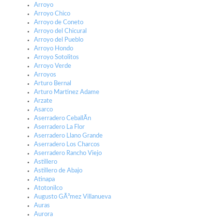
Arroyo
Arroyo Chico
Arroyo de Coneto
Arroyo del Chicural
Arroyo del Pueblo
Arroyo Hondo
Arroyo Sotolitos
Arroyo Verde
Arroyos
Arturo Bernal
Arturo Martinez Adame
Arzate
Asarco
Aserradero CeballÃ­n
Aserradero La Flor
Aserradero Llano Grande
Aserradero Los Charcos
Aserradero Rancho Viejo
Astillero
Astillero de Abajo
Atinapa
Atotonilco
Augusto GÃ³mez Villanueva
Auras
Aurora