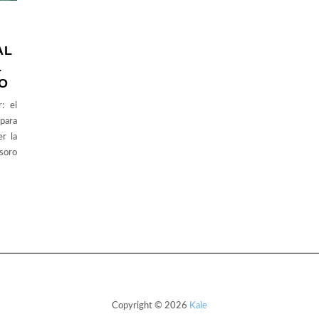
AL
L
O
: el
 para
r la
soro
Copyright © 2026
Kale