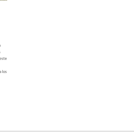
n
s
este
a los