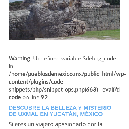
Warning
: Undefined variable $debug_code
in
/home/pueblosdemexico.mx/public_html/wp-
content/plugins/code-
snippets/php/snippet-ops.php(663) : eval()'d
code
on line
92
DESCUBRE LA BELLEZA Y MISTERIO
DE UXMAL EN YUCATÁN, MÉXICO
Si eres un viajero apasionado por la