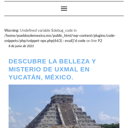
Cambiar modo de navegación
Warning
: Undefined variable $debug_code in
/home/pueblosdemexico.mx/public_html/wp-content/plugins/code-
snippets/php/snippet-ops.php(663) : eval()'d code
on line
92
8 de junio de 2023
DESCUBRE LA BELLEZA Y
MISTERIO DE UXMAL EN
YUCATÁN, MÉXICO.