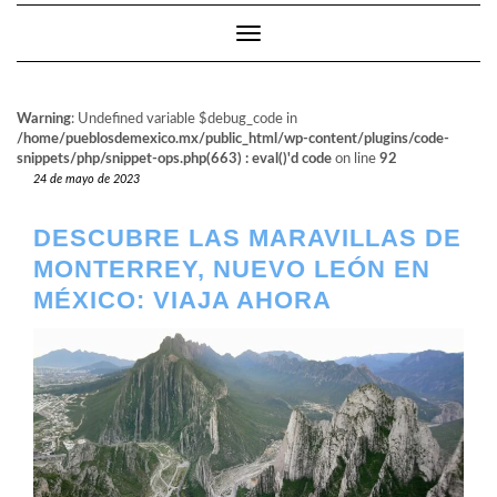
Cambiar modo de navegación
Warning
: Undefined variable $debug_code in
/home/pueblosdemexico.mx/public_html/wp-content/plugins/code-
snippets/php/snippet-ops.php(663) : eval()'d code
on line
92
24 de mayo de 2023
DESCUBRE LAS MARAVILLAS DE
MONTERREY, NUEVO LEÓN EN
MÉXICO: VIAJA AHORA