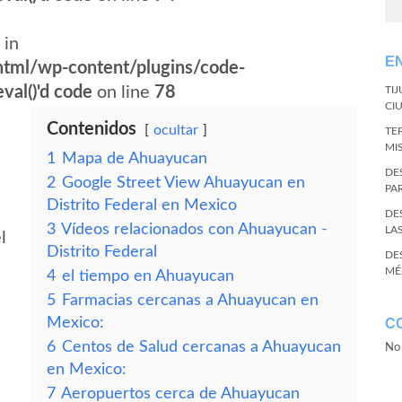
 in
E
tml/wp-content/plugins/code-
val()'d code
on line
78
TI
CI
Contenidos
ocultar
TE
MI
1
Mapa de Ahuayucan
DE
2
Google Street View Ahuayucan en
PA
Distrito Federal en Mexico
DE
3
Vídeos relacionados con Ahuayucan -
LA
l
Distrito Federal
DE
MÉ
4
el tiempo en Ahuayucan
5
Farmacias cercanas a Ahuayucan en
Mexico:
C
6
Centos de Salud cercanas a Ahuayucan
No 
en Mexico:
7
Aeropuertos cerca de Ahuayucan