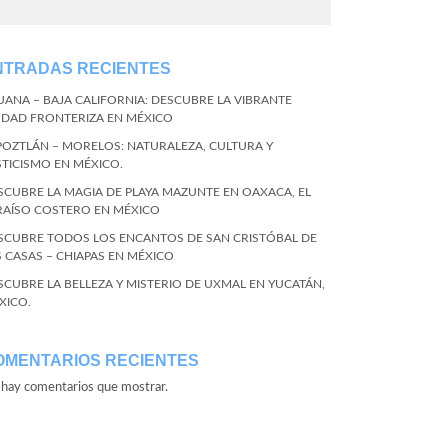
NTRADAS RECIENTES
JUANA – BAJA CALIFORNIA: DESCUBRE LA VIBRANTE
UDAD FRONTERIZA EN MÉXICO
POZTLÁN – MORELOS: NATURALEZA, CULTURA Y
STICISMO EN MÉXICO.
SCUBRE LA MAGIA DE PLAYA MAZUNTE EN OAXACA, EL
RAÍSO COSTERO EN MÉXICO
SCUBRE TODOS LOS ENCANTOS DE SAN CRISTÓBAL DE
S CASAS – CHIAPAS EN MÉXICO
SCUBRE LA BELLEZA Y MISTERIO DE UXMAL EN YUCATÁN,
XICO.
OMENTARIOS RECIENTES
hay comentarios que mostrar.