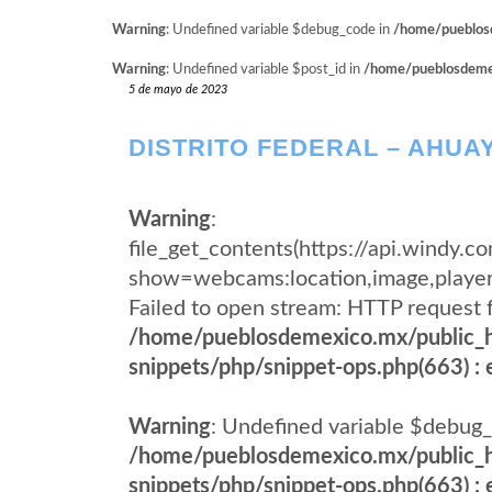
Warning
: Undefined variable $debug_code in
/home/pueblosd
Warning
: Undefined variable $post_id in
/home/pueblosdemexi
5 de mayo de 2023
DISTRITO FEDERAL – AHU
Warning
:
file_get_contents(https://api.windy
show=webcams:location,image,pla
Failed to open stream: HTTP request 
/home/pueblosdemexico.mx/public_h
snippets/php/snippet-ops.php(663) : e
Warning
: Undefined variable $debug_
/home/pueblosdemexico.mx/public_h
snippets/php/snippet-ops.php(663) : e