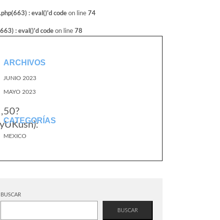
hp(663) : eval()'d code
on line
74
3) : eval()'d code
on line
78
ARCHIVOS
JUNIO 2023
MAYO 2023
1,50?
CATEGORÍAS
yUKusn):
MEXICO
BUSCAR
BUSCAR