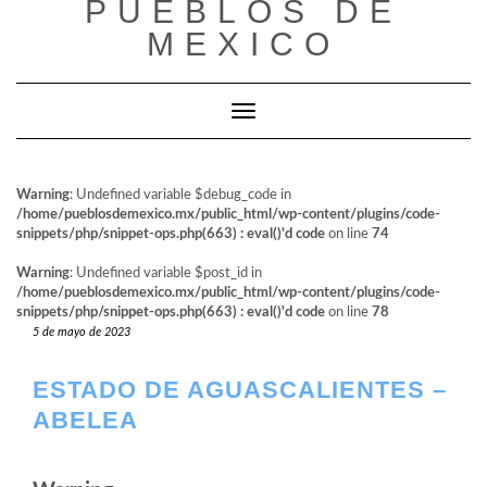
PUEBLOS DE
al
contenido
MEXICO
Cambiar modo de navegación
Warning
: Undefined variable $debug_code in
/home/pueblosdemexico.mx/public_html/wp-content/plugins/code-
snippets/php/snippet-ops.php(663) : eval()'d code
on line
74
Warning
: Undefined variable $post_id in
/home/pueblosdemexico.mx/public_html/wp-content/plugins/code-
snippets/php/snippet-ops.php(663) : eval()'d code
on line
78
5 de mayo de 2023
ESTADO DE AGUASCALIENTES –
ABELEA