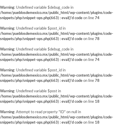
Warning
: Undefined variable $debug_code in
/home/pueblosdemexico.mx/public_html/wp-content/plugins/code-
snippets/php/snippet-ops.php(663) : eval()'d code
on line
74
Warning
: Undefined variable $post_id in
/home/pueblosdemexico.mx/public_html/wp-content/plugins/code-
snippets/php/snippet-ops.php(663) : eval()'d code
on line
78
Warning
: Undefined variable $debug_code in
/home/pueblosdemexico.mx/public_html/wp-content/plugins/code-
snippets/php/snippet-ops.php(663) : eval()'d code
on line
74
Warning
: Undefined variable $post_id in
/home/pueblosdemexico.mx/public_html/wp-content/plugins/code-
snippets/php/snippet-ops.php(663) : eval()'d code
on line
78
Warning
: Undefined variable $post in
/home/pueblosdemexico.mx/public_html/wp-content/plugins/code-
snippets/php/snippet-ops.php(663) : eval()'d code
on line
18
Warning
: Attempt to read property "ID" on null in
/home/pueblosdemexico.mx/public_html/wp-content/plugins/code-
snippets/php/snippet-ops.php(663) : eval()'d code
on line
18
Saltar