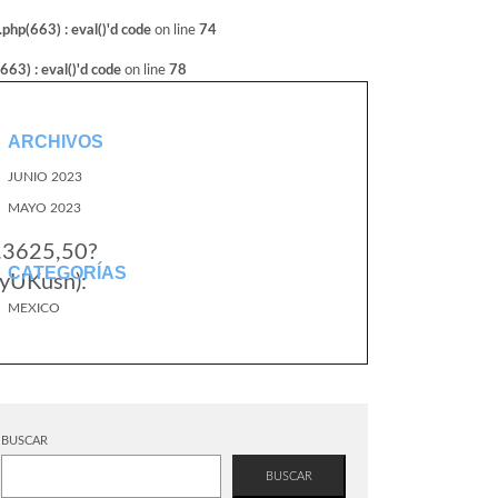
hp(663) : eval()'d code
on line
74
3) : eval()'d code
on line
78
ARCHIVOS
JUNIO 2023
MAYO 2023
2.3625,50?
CATEGORÍAS
yUKusn):
MEXICO
BUSCAR
BUSCAR