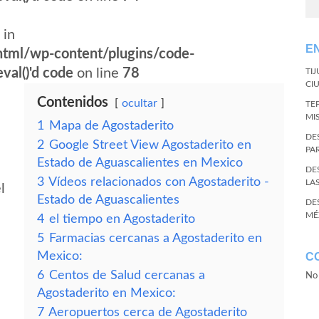
 in
E
tml/wp-content/plugins/code-
val()'d code
on line
78
TI
CI
Contenidos
ocultar
TE
MI
1
Mapa de Agostaderito
DE
2
Google Street View Agostaderito en
PA
Estado de Aguascalientes en Mexico
DE
3
Vídeos relacionados con Agostaderito -
LA
l
Estado de Aguascalientes
DE
MÉ
4
el tiempo en Agostaderito
5
Farmacias cercanas a Agostaderito en
Mexico:
C
6
Centos de Salud cercanas a
No 
Agostaderito en Mexico:
7
Aeropuertos cerca de Agostaderito