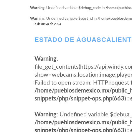
Warning
: Undefined variable $debug_code in
/home/pueblosd
Warning
: Undefined variable $post_id in
/home/pueblosdemexi
5 de mayo de 2023
ESTADO DE AGUASCALIENT
Warning
:
file_get_contents(https://api.wind
show=webcams:location,image,pla
Failed to open stream: HTTP request 
/home/pueblosdemexico.mx/public_h
snippets/php/snippet-ops.php(663) : e
Warning
: Undefined variable $debug_
/home/pueblosdemexico.mx/public_h
snippets/php/snippet-ops.php(663) : e