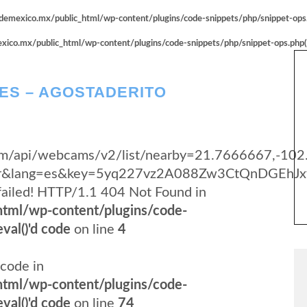
emexico.mx/public_html/wp-content/plugins/code-snippets/php/snippet-ops.p
co.mx/public_html/wp-content/plugins/code-snippets/php/snippet-ops.php(66
ES – AGOSTADERITO
y.com/api/webcams/v2/list/nearby=21.7666667,-10
yer&lang=es&key=5yq227vz2A088Zw3CtQnDGEhJx
failed! HTTP/1.1 404 Not Found in
tml/wp-content/plugins/code-
val()'d code
on line
4
code in
tml/wp-content/plugins/code-
val()'d code
on line
74