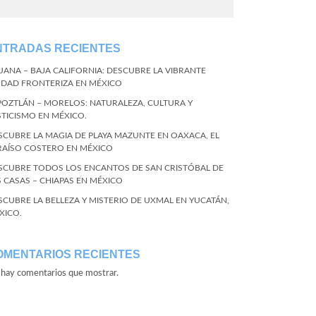
NTRADAS RECIENTES
JUANA – BAJA CALIFORNIA: DESCUBRE LA VIBRANTE
UDAD FRONTERIZA EN MÉXICO
POZTLÁN – MORELOS: NATURALEZA, CULTURA Y
STICISMO EN MÉXICO.
SCUBRE LA MAGIA DE PLAYA MAZUNTE EN OAXACA, EL
RAÍSO COSTERO EN MÉXICO
SCUBRE TODOS LOS ENCANTOS DE SAN CRISTÓBAL DE
S CASAS – CHIAPAS EN MÉXICO
SCUBRE LA BELLEZA Y MISTERIO DE UXMAL EN YUCATÁN,
XICO.
OMENTARIOS RECIENTES
hay comentarios que mostrar.