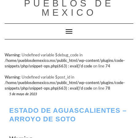
PUEBLOS DE
al
contenido
MEXICO
Cambiar modo de navegación
Warning
: Undefined variable $debug_code in
/home/pueblosdemexico.mx/public_html/wp-content/plugins/code-
snippets/php/snippet-ops.php(663) : eval()'d code
on line
74
Warning
: Undefined variable $post_id in
/home/pueblosdemexico.mx/public_html/wp-content/plugins/code-
snippets/php/snippet-ops.php(663) : eval()'d code
on line
78
5 de mayo de 2023
ESTADO DE AGUASCALIENTES –
ARROYO DE SOTO