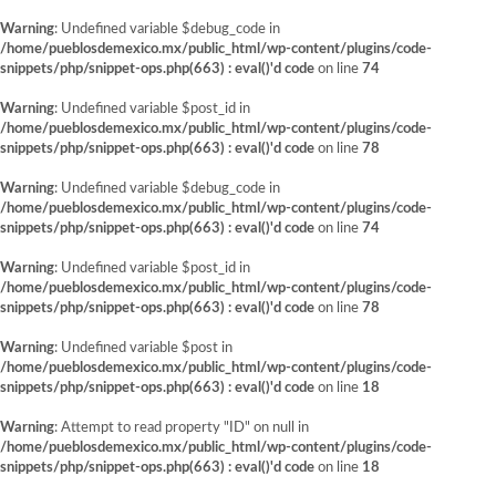
Warning
: Undefined variable $debug_code in
/home/pueblosdemexico.mx/public_html/wp-content/plugins/code-
snippets/php/snippet-ops.php(663) : eval()'d code
on line
74
Warning
: Undefined variable $post_id in
/home/pueblosdemexico.mx/public_html/wp-content/plugins/code-
snippets/php/snippet-ops.php(663) : eval()'d code
on line
78
Warning
: Undefined variable $debug_code in
/home/pueblosdemexico.mx/public_html/wp-content/plugins/code-
snippets/php/snippet-ops.php(663) : eval()'d code
on line
74
Warning
: Undefined variable $post_id in
/home/pueblosdemexico.mx/public_html/wp-content/plugins/code-
snippets/php/snippet-ops.php(663) : eval()'d code
on line
78
Warning
: Undefined variable $post in
/home/pueblosdemexico.mx/public_html/wp-content/plugins/code-
snippets/php/snippet-ops.php(663) : eval()'d code
on line
18
Warning
: Attempt to read property "ID" on null in
/home/pueblosdemexico.mx/public_html/wp-content/plugins/code-
snippets/php/snippet-ops.php(663) : eval()'d code
on line
18
Saltar