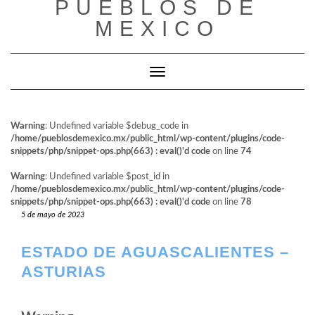
PUEBLOS DE
al
contenido
MEXICO
Cambiar modo de navegación
Warning
: Undefined variable $debug_code in
/home/pueblosdemexico.mx/public_html/wp-content/plugins/code-
snippets/php/snippet-ops.php(663) : eval()'d code
on line
74
Warning
: Undefined variable $post_id in
/home/pueblosdemexico.mx/public_html/wp-content/plugins/code-
snippets/php/snippet-ops.php(663) : eval()'d code
on line
78
5 de mayo de 2023
ESTADO DE AGUASCALIENTES –
ASTURIAS