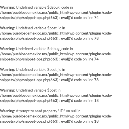
Warning
: Undefined variable $debug_code in
/home/pueblosdemexico.mx/public_html/wp-content/plugins/code-
snippets/php/snippet-ops.php(663) : eval()'d code
on line
74
Warning
: Undefined variable $post_id in
/home/pueblosdemexico.mx/public_html/wp-content/plugins/code-
snippets/php/snippet-ops.php(663) : eval()'d code
on line
78
Warning
: Undefined variable $debug_code in
/home/pueblosdemexico.mx/public_html/wp-content/plugins/code-
snippets/php/snippet-ops.php(663) : eval()'d code
on line
74
Warning
: Undefined variable $post_id in
/home/pueblosdemexico.mx/public_html/wp-content/plugins/code-
snippets/php/snippet-ops.php(663) : eval()'d code
on line
78
Warning
: Undefined variable $post in
/home/pueblosdemexico.mx/public_html/wp-content/plugins/code-
snippets/php/snippet-ops.php(663) : eval()'d code
on line
18
Warning
: Attempt to read property "ID" on null in
/home/pueblosdemexico.mx/public_html/wp-content/plugins/code-
snippets/php/snippet-ops.php(663) : eval()'d code
on line
18
Saltar