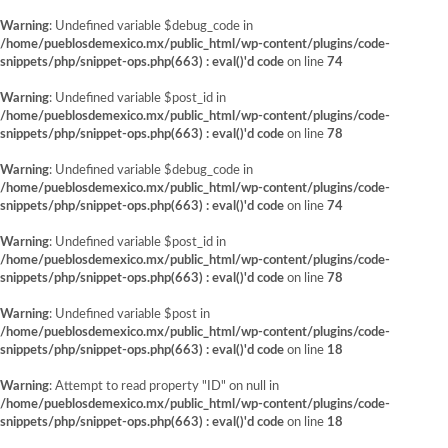
Warning
: Undefined variable $debug_code in
/home/pueblosdemexico.mx/public_html/wp-content/plugins/code-
snippets/php/snippet-ops.php(663) : eval()'d code
on line
74
Warning
: Undefined variable $post_id in
/home/pueblosdemexico.mx/public_html/wp-content/plugins/code-
snippets/php/snippet-ops.php(663) : eval()'d code
on line
78
Warning
: Undefined variable $debug_code in
/home/pueblosdemexico.mx/public_html/wp-content/plugins/code-
snippets/php/snippet-ops.php(663) : eval()'d code
on line
74
Warning
: Undefined variable $post_id in
/home/pueblosdemexico.mx/public_html/wp-content/plugins/code-
snippets/php/snippet-ops.php(663) : eval()'d code
on line
78
Warning
: Undefined variable $post in
/home/pueblosdemexico.mx/public_html/wp-content/plugins/code-
snippets/php/snippet-ops.php(663) : eval()'d code
on line
18
Warning
: Attempt to read property "ID" on null in
/home/pueblosdemexico.mx/public_html/wp-content/plugins/code-
snippets/php/snippet-ops.php(663) : eval()'d code
on line
18
Saltar