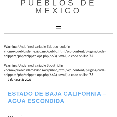
PUEBLOS DE
al
contenido
MEXICO
Cambiar modo de navegación
Warning
: Undefined variable $debug_code in
/home/pueblosdemexico.mx/public_html/wp-content/plugins/code-
snippets/php/snippet-ops.php(663) : eval()'d code
on line
74
Warning
: Undefined variable $post_id in
/home/pueblosdemexico.mx/public_html/wp-content/plugins/code-
snippets/php/snippet-ops.php(663) : eval()'d code
on line
78
5 de mayo de 2023
ESTADO DE BAJA CALIFORNIA –
AGUA ESCONDIDA