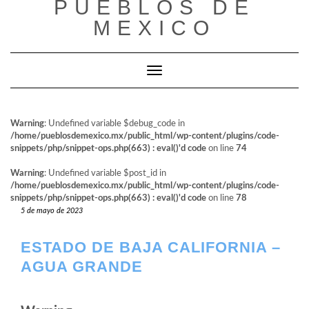
PUEBLOS DE
al
contenido
MEXICO
Cambiar modo de navegación
Warning
: Undefined variable $debug_code in
/home/pueblosdemexico.mx/public_html/wp-content/plugins/code-
snippets/php/snippet-ops.php(663) : eval()'d code
on line
74
Warning
: Undefined variable $post_id in
/home/pueblosdemexico.mx/public_html/wp-content/plugins/code-
snippets/php/snippet-ops.php(663) : eval()'d code
on line
78
5 de mayo de 2023
ESTADO DE BAJA CALIFORNIA –
AGUA GRANDE