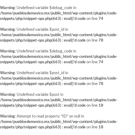
Warning
: Undefined variable $debug_code in
/home/pueblosdemexico.mx/public_html/wp-content/plugins/code-
snippets/php/snippet-ops.php(663) : eval()'d code
on line
74
Warning
: Undefined variable $post_id in
/home/pueblosdemexico.mx/public_html/wp-content/plugins/code-
snippets/php/snippet-ops.php(663) : eval()'d code
on line
78
Warning
: Undefined variable $debug_code in
/home/pueblosdemexico.mx/public_html/wp-content/plugins/code-
snippets/php/snippet-ops.php(663) : eval()'d code
on line
74
Warning
: Undefined variable $post_id in
/home/pueblosdemexico.mx/public_html/wp-content/plugins/code-
snippets/php/snippet-ops.php(663) : eval()'d code
on line
78
Warning
: Undefined variable $post in
/home/pueblosdemexico.mx/public_html/wp-content/plugins/code-
snippets/php/snippet-ops.php(663) : eval()'d code
on line
18
Warning
: Attempt to read property "ID" on null in
/home/pueblosdemexico.mx/public_html/wp-content/plugins/code-
snippets/php/snippet-ops.php(663) : eval()'d code
on line
18
Saltar