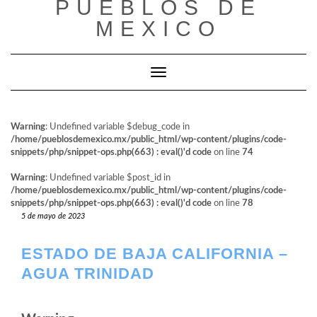
PUEBLOS DE
al
contenido
MEXICO
Cambiar modo de navegación
Warning
: Undefined variable $debug_code in
/home/pueblosdemexico.mx/public_html/wp-content/plugins/code-
snippets/php/snippet-ops.php(663) : eval()'d code
on line
74
Warning
: Undefined variable $post_id in
/home/pueblosdemexico.mx/public_html/wp-content/plugins/code-
snippets/php/snippet-ops.php(663) : eval()'d code
on line
78
5 de mayo de 2023
ESTADO DE BAJA CALIFORNIA –
AGUA TRINIDAD