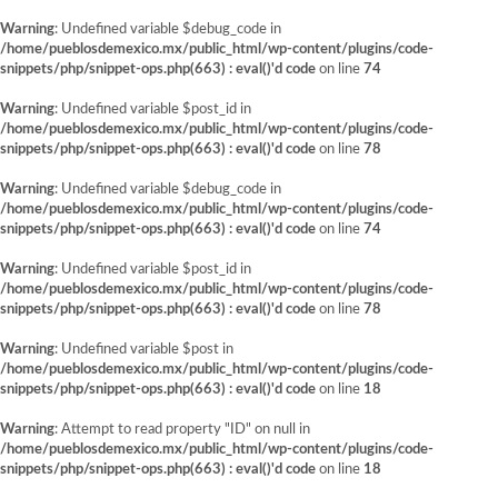
Warning
: Undefined variable $debug_code in
/home/pueblosdemexico.mx/public_html/wp-content/plugins/code-
snippets/php/snippet-ops.php(663) : eval()'d code
on line
74
Warning
: Undefined variable $post_id in
/home/pueblosdemexico.mx/public_html/wp-content/plugins/code-
snippets/php/snippet-ops.php(663) : eval()'d code
on line
78
Warning
: Undefined variable $debug_code in
/home/pueblosdemexico.mx/public_html/wp-content/plugins/code-
snippets/php/snippet-ops.php(663) : eval()'d code
on line
74
Warning
: Undefined variable $post_id in
/home/pueblosdemexico.mx/public_html/wp-content/plugins/code-
snippets/php/snippet-ops.php(663) : eval()'d code
on line
78
Warning
: Undefined variable $post in
/home/pueblosdemexico.mx/public_html/wp-content/plugins/code-
snippets/php/snippet-ops.php(663) : eval()'d code
on line
18
Warning
: Attempt to read property "ID" on null in
/home/pueblosdemexico.mx/public_html/wp-content/plugins/code-
snippets/php/snippet-ops.php(663) : eval()'d code
on line
18
Saltar