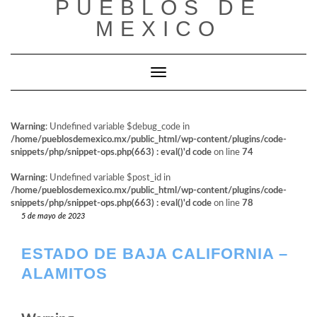
PUEBLOS DE
al
contenido
MEXICO
Cambiar modo de navegación
Warning
: Undefined variable $debug_code in
/home/pueblosdemexico.mx/public_html/wp-content/plugins/code-
snippets/php/snippet-ops.php(663) : eval()'d code
on line
74
Warning
: Undefined variable $post_id in
/home/pueblosdemexico.mx/public_html/wp-content/plugins/code-
snippets/php/snippet-ops.php(663) : eval()'d code
on line
78
5 de mayo de 2023
ESTADO DE BAJA CALIFORNIA –
ALAMITOS