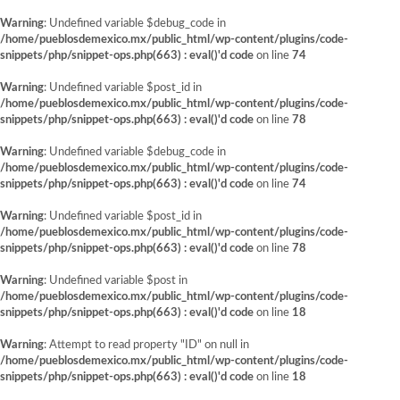
Warning
: Undefined variable $debug_code in
/home/pueblosdemexico.mx/public_html/wp-content/plugins/code-
snippets/php/snippet-ops.php(663) : eval()'d code
on line
74
Warning
: Undefined variable $post_id in
/home/pueblosdemexico.mx/public_html/wp-content/plugins/code-
snippets/php/snippet-ops.php(663) : eval()'d code
on line
78
Warning
: Undefined variable $debug_code in
/home/pueblosdemexico.mx/public_html/wp-content/plugins/code-
snippets/php/snippet-ops.php(663) : eval()'d code
on line
74
Warning
: Undefined variable $post_id in
/home/pueblosdemexico.mx/public_html/wp-content/plugins/code-
snippets/php/snippet-ops.php(663) : eval()'d code
on line
78
Warning
: Undefined variable $post in
/home/pueblosdemexico.mx/public_html/wp-content/plugins/code-
snippets/php/snippet-ops.php(663) : eval()'d code
on line
18
Warning
: Attempt to read property "ID" on null in
/home/pueblosdemexico.mx/public_html/wp-content/plugins/code-
snippets/php/snippet-ops.php(663) : eval()'d code
on line
18
Saltar