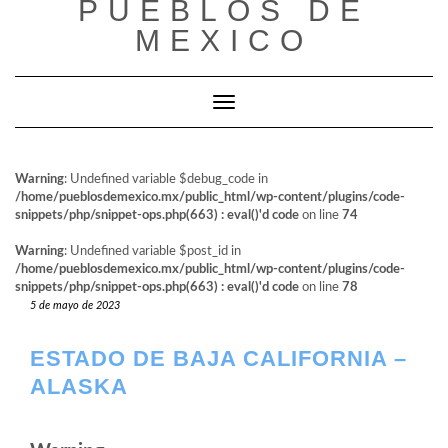
PUEBLOS DE
al
contenido
MEXICO
Cambiar modo de navegación
Warning
: Undefined variable $debug_code in
/home/pueblosdemexico.mx/public_html/wp-content/plugins/code-
snippets/php/snippet-ops.php(663) : eval()'d code
on line
74
Warning
: Undefined variable $post_id in
/home/pueblosdemexico.mx/public_html/wp-content/plugins/code-
snippets/php/snippet-ops.php(663) : eval()'d code
on line
78
5 de mayo de 2023
ESTADO DE BAJA CALIFORNIA –
ALASKA