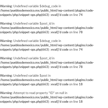
Warning
: Undefined variable $debug_code in
/home/pueblosdemexico.mx/public_html/wp-content/plugins/code-
snippets/php/snippet-ops.php(663) : eval()'d code
on line
74
Warning
: Undefined variable $post_id in
/home/pueblosdemexico.mx/public_html/wp-content/plugins/code-
snippets/php/snippet-ops.php(663) : eval()'d code
on line
78
Warning
: Undefined variable $debug_code in
/home/pueblosdemexico.mx/public_html/wp-content/plugins/code-
snippets/php/snippet-ops.php(663) : eval()'d code
on line
74
Warning
: Undefined variable $post_id in
/home/pueblosdemexico.mx/public_html/wp-content/plugins/code-
snippets/php/snippet-ops.php(663) : eval()'d code
on line
78
Warning
: Undefined variable $post in
/home/pueblosdemexico.mx/public_html/wp-content/plugins/code-
snippets/php/snippet-ops.php(663) : eval()'d code
on line
18
Warning
: Attempt to read property "ID" on null in
/home/pueblosdemexico.mx/public_html/wp-content/plugins/code-
snippets/php/snippet-ops.php(663) : eval()'d code
on line
18
Saltar