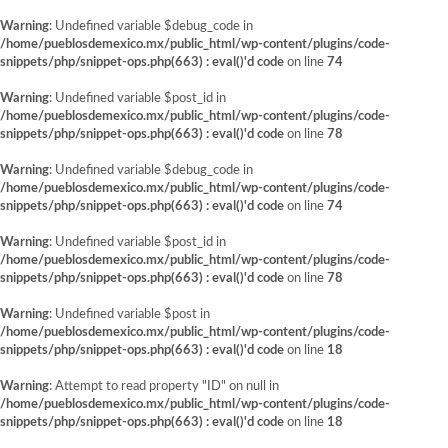
Warning
: Undefined variable $debug_code in
/home/pueblosdemexico.mx/public_html/wp-content/plugins/code-
snippets/php/snippet-ops.php(663) : eval()'d code
on line
74
Warning
: Undefined variable $post_id in
/home/pueblosdemexico.mx/public_html/wp-content/plugins/code-
snippets/php/snippet-ops.php(663) : eval()'d code
on line
78
Warning
: Undefined variable $debug_code in
/home/pueblosdemexico.mx/public_html/wp-content/plugins/code-
snippets/php/snippet-ops.php(663) : eval()'d code
on line
74
Warning
: Undefined variable $post_id in
/home/pueblosdemexico.mx/public_html/wp-content/plugins/code-
snippets/php/snippet-ops.php(663) : eval()'d code
on line
78
Warning
: Undefined variable $post in
/home/pueblosdemexico.mx/public_html/wp-content/plugins/code-
snippets/php/snippet-ops.php(663) : eval()'d code
on line
18
Warning
: Attempt to read property "ID" on null in
/home/pueblosdemexico.mx/public_html/wp-content/plugins/code-
snippets/php/snippet-ops.php(663) : eval()'d code
on line
18
Saltar