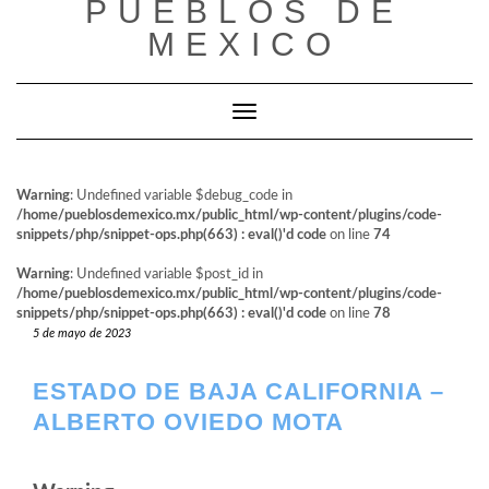
PUEBLOS DE
al
contenido
MEXICO
Cambiar modo de navegación
Warning
: Undefined variable $debug_code in
/home/pueblosdemexico.mx/public_html/wp-content/plugins/code-
snippets/php/snippet-ops.php(663) : eval()'d code
on line
74
Warning
: Undefined variable $post_id in
/home/pueblosdemexico.mx/public_html/wp-content/plugins/code-
snippets/php/snippet-ops.php(663) : eval()'d code
on line
78
5 de mayo de 2023
ESTADO DE BAJA CALIFORNIA –
ALBERTO OVIEDO MOTA