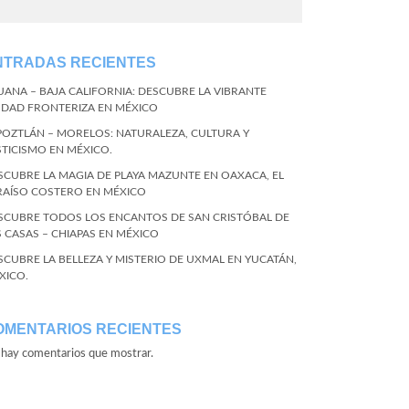
NTRADAS RECIENTES
JUANA – BAJA CALIFORNIA: DESCUBRE LA VIBRANTE
UDAD FRONTERIZA EN MÉXICO
POZTLÁN – MORELOS: NATURALEZA, CULTURA Y
STICISMO EN MÉXICO.
SCUBRE LA MAGIA DE PLAYA MAZUNTE EN OAXACA, EL
RAÍSO COSTERO EN MÉXICO
SCUBRE TODOS LOS ENCANTOS DE SAN CRISTÓBAL DE
S CASAS – CHIAPAS EN MÉXICO
SCUBRE LA BELLEZA Y MISTERIO DE UXMAL EN YUCATÁN,
XICO.
OMENTARIOS RECIENTES
hay comentarios que mostrar.