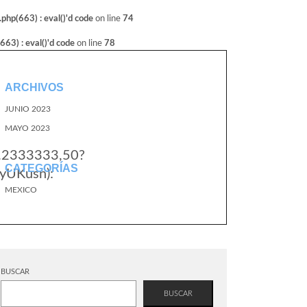
hp(663) : eval()'d code
on line
74
3) : eval()'d code
on line
78
ARCHIVOS
JUNIO 2023
MAYO 2023
4.2333333,50?
CATEGORÍAS
yUKusn):
MEXICO
BUSCAR
BUSCAR