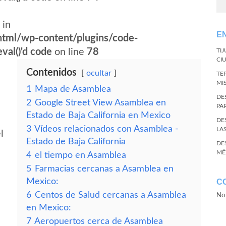
 in
E
tml/wp-content/plugins/code-
val()'d code
on line
78
TI
CI
Contenidos
ocultar
TE
MI
1
Mapa de Asamblea
DE
2
Google Street View Asamblea en
PA
Estado de Baja California en Mexico
DE
3
Vídeos relacionados con Asamblea -
LA
l
Estado de Baja California
DE
MÉ
4
el tiempo en Asamblea
5
Farmacias cercanas a Asamblea en
Mexico:
C
6
Centos de Salud cercanas a Asamblea
No 
en Mexico:
7
Aeropuertos cerca de Asamblea