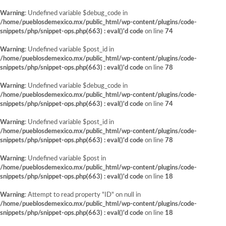
Warning
: Undefined variable $debug_code in
/home/pueblosdemexico.mx/public_html/wp-content/plugins/code-
snippets/php/snippet-ops.php(663) : eval()'d code
on line
74
Warning
: Undefined variable $post_id in
/home/pueblosdemexico.mx/public_html/wp-content/plugins/code-
snippets/php/snippet-ops.php(663) : eval()'d code
on line
78
Warning
: Undefined variable $debug_code in
/home/pueblosdemexico.mx/public_html/wp-content/plugins/code-
snippets/php/snippet-ops.php(663) : eval()'d code
on line
74
Warning
: Undefined variable $post_id in
/home/pueblosdemexico.mx/public_html/wp-content/plugins/code-
snippets/php/snippet-ops.php(663) : eval()'d code
on line
78
Warning
: Undefined variable $post in
/home/pueblosdemexico.mx/public_html/wp-content/plugins/code-
snippets/php/snippet-ops.php(663) : eval()'d code
on line
18
Warning
: Attempt to read property "ID" on null in
/home/pueblosdemexico.mx/public_html/wp-content/plugins/code-
snippets/php/snippet-ops.php(663) : eval()'d code
on line
18
Saltar