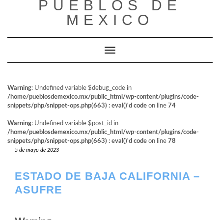
PUEBLOS DE
al
contenido
MEXICO
Cambiar modo de navegación
Warning
: Undefined variable $debug_code in
/home/pueblosdemexico.mx/public_html/wp-content/plugins/code-
snippets/php/snippet-ops.php(663) : eval()'d code
on line
74
Warning
: Undefined variable $post_id in
/home/pueblosdemexico.mx/public_html/wp-content/plugins/code-
snippets/php/snippet-ops.php(663) : eval()'d code
on line
78
5 de mayo de 2023
ESTADO DE BAJA CALIFORNIA –
ASUFRE