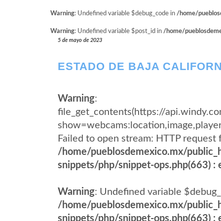
Warning
: Undefined variable $debug_code in
/home/pueblosd
Warning
: Undefined variable $post_id in
/home/pueblosdemexi
5 de mayo de 2023
ESTADO DE BAJA CALIFORN
Warning
:
file_get_contents(https://api.wind
show=webcams:location,image,pla
Failed to open stream: HTTP request 
/home/pueblosdemexico.mx/public_h
snippets/php/snippet-ops.php(663) : e
Warning
: Undefined variable $debug_
/home/pueblosdemexico.mx/public_h
snippets/php/snippet-ops.php(663) : e