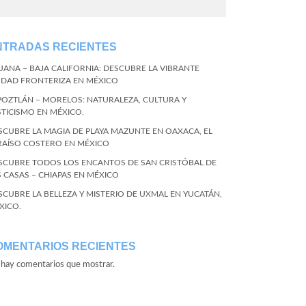
NTRADAS RECIENTES
JUANA – BAJA CALIFORNIA: DESCUBRE LA VIBRANTE
UDAD FRONTERIZA EN MÉXICO
POZTLÁN – MORELOS: NATURALEZA, CULTURA Y
STICISMO EN MÉXICO.
SCUBRE LA MAGIA DE PLAYA MAZUNTE EN OAXACA, EL
RAÍSO COSTERO EN MÉXICO
SCUBRE TODOS LOS ENCANTOS DE SAN CRISTÓBAL DE
S CASAS – CHIAPAS EN MÉXICO
SCUBRE LA BELLEZA Y MISTERIO DE UXMAL EN YUCATÁN,
XICO.
OMENTARIOS RECIENTES
hay comentarios que mostrar.