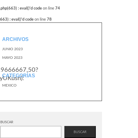
hp(663) : eval()'d code
on line
74
3) : eval()'d code
on line
78
ARCHIVOS
JUNIO 2023
MAYO 2023
0.9666667,50?
CATEGORÍAS
yUKusn):
MEXICO
BUSCAR
BUSCAR