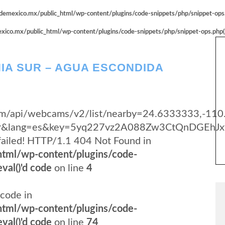
emexico.mx/public_html/wp-content/plugins/code-snippets/php/snippet-ops.p
co.mx/public_html/wp-content/plugins/code-snippets/php/snippet-ops.php(66
IA SUR – AGUA ESCONDIDA
y.com/api/webcams/v2/list/nearby=24.6333333,-11
yer&lang=es&key=5yq227vz2A088Zw3CtQnDGEhJx
failed! HTTP/1.1 404 Not Found in
tml/wp-content/plugins/code-
val()'d code
on line
4
code in
tml/wp-content/plugins/code-
val()'d code
on line
74