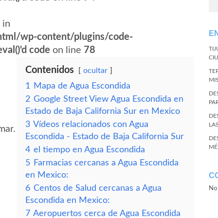
 in
E
tml/wp-content/plugins/code-
val()'d code
on line
78
TI
CI
Contenidos
ocultar
TE
MI
1
Mapa de Agua Escondida
DE
2
Google Street View Agua Escondida en
PA
Estado de Baja California Sur en Mexico
DE
3
Vídeos relacionados con Agua
LA
mar.
Escondida - Estado de Baja California Sur
DE
MÉ
4
el tiempo en Agua Escondida
5
Farmacias cercanas a Agua Escondida
en Mexico:
C
6
Centos de Salud cercanas a Agua
No 
Escondida en Mexico:
7
Aeropuertos cerca de Agua Escondida