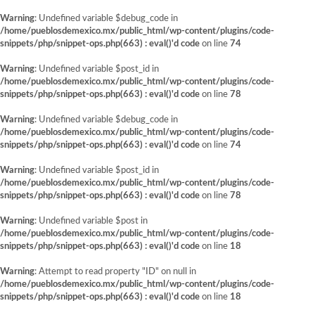
Warning
: Undefined variable $debug_code in
/home/pueblosdemexico.mx/public_html/wp-content/plugins/code-
snippets/php/snippet-ops.php(663) : eval()'d code
on line
74
Warning
: Undefined variable $post_id in
/home/pueblosdemexico.mx/public_html/wp-content/plugins/code-
snippets/php/snippet-ops.php(663) : eval()'d code
on line
78
Warning
: Undefined variable $debug_code in
/home/pueblosdemexico.mx/public_html/wp-content/plugins/code-
snippets/php/snippet-ops.php(663) : eval()'d code
on line
74
Warning
: Undefined variable $post_id in
/home/pueblosdemexico.mx/public_html/wp-content/plugins/code-
snippets/php/snippet-ops.php(663) : eval()'d code
on line
78
Warning
: Undefined variable $post in
/home/pueblosdemexico.mx/public_html/wp-content/plugins/code-
snippets/php/snippet-ops.php(663) : eval()'d code
on line
18
Warning
: Attempt to read property "ID" on null in
/home/pueblosdemexico.mx/public_html/wp-content/plugins/code-
snippets/php/snippet-ops.php(663) : eval()'d code
on line
18
Saltar