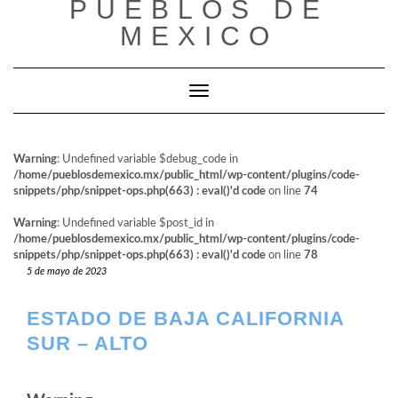
PUEBLOS DE
al
contenido
MEXICO
Cambiar modo de navegación
Warning
: Undefined variable $debug_code in
/home/pueblosdemexico.mx/public_html/wp-content/plugins/code-
snippets/php/snippet-ops.php(663) : eval()'d code
on line
74
Warning
: Undefined variable $post_id in
/home/pueblosdemexico.mx/public_html/wp-content/plugins/code-
snippets/php/snippet-ops.php(663) : eval()'d code
on line
78
5 de mayo de 2023
ESTADO DE BAJA CALIFORNIA
SUR – ALTO