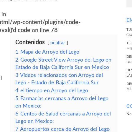
 in
E
tml/wp-content/plugins/code-
val()'d code
on line
78
TI
CI
Contenidos
ocultar
TE
MI
1
Mapa de Arroyo del Lego
DE
2
Google Street View Arroyo del Lego en
PA
Estado de Baja California Sur en Mexico
DE
3
Vídeos relacionados con Arroyo del
LA
l
Lego - Estado de Baja California Sur
DE
MÉ
4
el tiempo en Arroyo del Lego
5
Farmacias cercanas a Arroyo del Lego
en Mexico:
C
6
Centos de Salud cercanas a Arroyo del
No 
Lego en Mexico:
7
Aeropuertos cerca de Arroyo del Lego