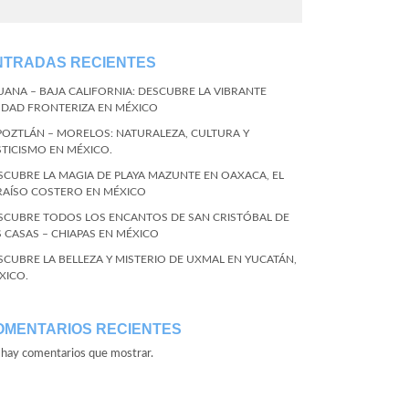
NTRADAS RECIENTES
JUANA – BAJA CALIFORNIA: DESCUBRE LA VIBRANTE
UDAD FRONTERIZA EN MÉXICO
POZTLÁN – MORELOS: NATURALEZA, CULTURA Y
STICISMO EN MÉXICO.
SCUBRE LA MAGIA DE PLAYA MAZUNTE EN OAXACA, EL
RAÍSO COSTERO EN MÉXICO
SCUBRE TODOS LOS ENCANTOS DE SAN CRISTÓBAL DE
S CASAS – CHIAPAS EN MÉXICO
SCUBRE LA BELLEZA Y MISTERIO DE UXMAL EN YUCATÁN,
XICO.
OMENTARIOS RECIENTES
hay comentarios que mostrar.