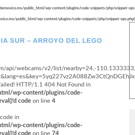
emexico.mx/public_html/wp-content/plugins/code-snippets/php/snippet-ops.p
co.mx/public_html/wp-content/plugins/code-snippets/php/snippet-ops.php(66
IA SUR – ARROYO DEL LEGO
y.com/api/webcams/v2/list/nearby=24,-110.1333333
yer&lang=es&key=5yq227vz2A088Zw3CtQnDGEhJx
failed! HTTP/1.1 404 Not Found in
tml/wp-content/plugins/code-
val()'d code
on line
4
code in
tml/wp-content/plugins/code-
val()'d code
on line
74