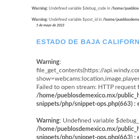
Warning
: Undefined variable $debug_code in
/home/pueblosd
Warning
: Undefined variable $post_id in
/home/pueblosdemexi
5 de mayo de 2023
ESTADO DE BAJA CALIFORN
Warning
:
file_get_contents(https://api.wind
show=webcams:location,image,pla
Failed to open stream: HTTP request 
/home/pueblosdemexico.mx/public_h
snippets/php/snippet-ops.php(663) : e
Warning
: Undefined variable $debug_
/home/pueblosdemexico.mx/public_h
snippets/php/snippet-ops.php(663) : e