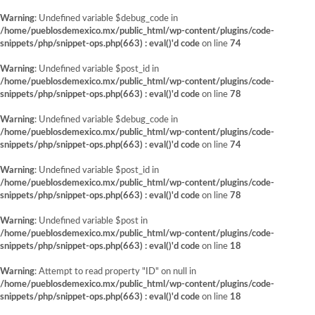
Warning
: Undefined variable $debug_code in
/home/pueblosdemexico.mx/public_html/wp-content/plugins/code-
snippets/php/snippet-ops.php(663) : eval()'d code
on line
74
Warning
: Undefined variable $post_id in
/home/pueblosdemexico.mx/public_html/wp-content/plugins/code-
snippets/php/snippet-ops.php(663) : eval()'d code
on line
78
Warning
: Undefined variable $debug_code in
/home/pueblosdemexico.mx/public_html/wp-content/plugins/code-
snippets/php/snippet-ops.php(663) : eval()'d code
on line
74
Warning
: Undefined variable $post_id in
/home/pueblosdemexico.mx/public_html/wp-content/plugins/code-
snippets/php/snippet-ops.php(663) : eval()'d code
on line
78
Warning
: Undefined variable $post in
/home/pueblosdemexico.mx/public_html/wp-content/plugins/code-
snippets/php/snippet-ops.php(663) : eval()'d code
on line
18
Warning
: Attempt to read property "ID" on null in
/home/pueblosdemexico.mx/public_html/wp-content/plugins/code-
snippets/php/snippet-ops.php(663) : eval()'d code
on line
18
Saltar