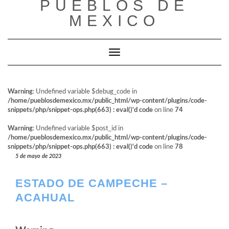
PUEBLOS DE
al
contenido
MEXICO
Cambiar modo de navegación
Warning
: Undefined variable $debug_code in
/home/pueblosdemexico.mx/public_html/wp-content/plugins/code-
snippets/php/snippet-ops.php(663) : eval()'d code
on line
74
Warning
: Undefined variable $post_id in
/home/pueblosdemexico.mx/public_html/wp-content/plugins/code-
snippets/php/snippet-ops.php(663) : eval()'d code
on line
78
5 de mayo de 2023
ESTADO DE CAMPECHE –
ACAHUAL