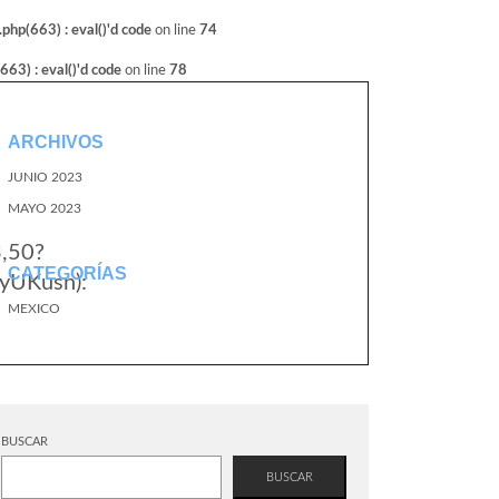
hp(663) : eval()'d code
on line
74
3) : eval()'d code
on line
78
ARCHIVOS
JUNIO 2023
MAYO 2023
3,50?
CATEGORÍAS
yUKusn):
MEXICO
BUSCAR
BUSCAR