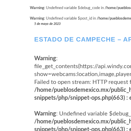
Warning
: Undefined variable $debug_code in
/home/pueblosd
Warning
: Undefined variable $post_id in
/home/pueblosdemexi
5 de mayo de 2023
ESTADO DE CAMPECHE – A
Warning
:
file_get_contents(https://api.windy
show=webcams:location,image,pla
Failed to open stream: HTTP request 
/home/pueblosdemexico.mx/public_h
snippets/php/snippet-ops.php(663) : e
Warning
: Undefined variable $debug_
/home/pueblosdemexico.mx/public_h
snippets/php/snippet-ops.php(663) : e