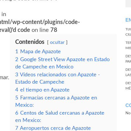
 in
E
tml/wp-content/plugins/code-
val()'d code
on line
78
TI
CI
Contenidos
ocultar
TE
MI
1
Mapa de Apazote
DE
2
Google Street View Apazote en Estado
PA
de Campeche en Mexico
DE
3
Vídeos relacionados con Apazote -
LA
mar.
Estado de Campeche
DE
MÉ
4
el tiempo en Apazote
5
Farmacias cercanas a Apazote en
Mexico:
C
6
Centos de Salud cercanas a Apazote
No 
en Mexico:
7
Aeropuertos cerca de Apazote