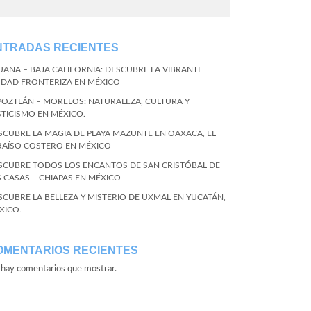
NTRADAS RECIENTES
JUANA – BAJA CALIFORNIA: DESCUBRE LA VIBRANTE
UDAD FRONTERIZA EN MÉXICO
POZTLÁN – MORELOS: NATURALEZA, CULTURA Y
STICISMO EN MÉXICO.
SCUBRE LA MAGIA DE PLAYA MAZUNTE EN OAXACA, EL
RAÍSO COSTERO EN MÉXICO
SCUBRE TODOS LOS ENCANTOS DE SAN CRISTÓBAL DE
S CASAS – CHIAPAS EN MÉXICO
SCUBRE LA BELLEZA Y MISTERIO DE UXMAL EN YUCATÁN,
XICO.
OMENTARIOS RECIENTES
hay comentarios que mostrar.