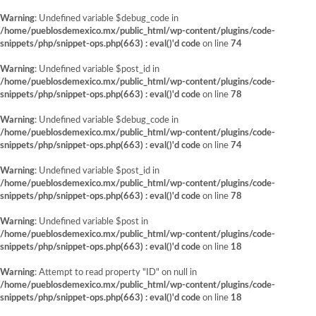
Warning
: Undefined variable $debug_code in
/home/pueblosdemexico.mx/public_html/wp-content/plugins/code-
snippets/php/snippet-ops.php(663) : eval()'d code
on line
74
Warning
: Undefined variable $post_id in
/home/pueblosdemexico.mx/public_html/wp-content/plugins/code-
snippets/php/snippet-ops.php(663) : eval()'d code
on line
78
Warning
: Undefined variable $debug_code in
/home/pueblosdemexico.mx/public_html/wp-content/plugins/code-
snippets/php/snippet-ops.php(663) : eval()'d code
on line
74
Warning
: Undefined variable $post_id in
/home/pueblosdemexico.mx/public_html/wp-content/plugins/code-
snippets/php/snippet-ops.php(663) : eval()'d code
on line
78
Warning
: Undefined variable $post in
/home/pueblosdemexico.mx/public_html/wp-content/plugins/code-
snippets/php/snippet-ops.php(663) : eval()'d code
on line
18
Warning
: Attempt to read property "ID" on null in
/home/pueblosdemexico.mx/public_html/wp-content/plugins/code-
snippets/php/snippet-ops.php(663) : eval()'d code
on line
18
Saltar