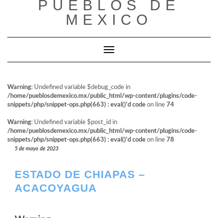
PUEBLOS DE
al
contenido
MEXICO
Cambiar modo de navegación
Warning
: Undefined variable $debug_code in
/home/pueblosdemexico.mx/public_html/wp-content/plugins/code-
snippets/php/snippet-ops.php(663) : eval()'d code
on line
74
Warning
: Undefined variable $post_id in
/home/pueblosdemexico.mx/public_html/wp-content/plugins/code-
snippets/php/snippet-ops.php(663) : eval()'d code
on line
78
5 de mayo de 2023
ESTADO DE CHIAPAS –
ACACOYAGUA