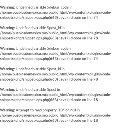
Warning
: Undefined variable $debug_code in
/home/pueblosdemexico.mx/public_html/wp-content/plugins/code-
snippets/php/snippet-ops.php(663) : eval()'d code
on line
74
Warning
: Undefined variable $post_id in
/home/pueblosdemexico.mx/public_html/wp-content/plugins/code-
snippets/php/snippet-ops.php(663) : eval()'d code
on line
78
Warning
: Undefined variable $debug_code in
/home/pueblosdemexico.mx/public_html/wp-content/plugins/code-
snippets/php/snippet-ops.php(663) : eval()'d code
on line
74
Warning
: Undefined variable $post_id in
/home/pueblosdemexico.mx/public_html/wp-content/plugins/code-
snippets/php/snippet-ops.php(663) : eval()'d code
on line
78
Warning
: Undefined variable $post in
/home/pueblosdemexico.mx/public_html/wp-content/plugins/code-
snippets/php/snippet-ops.php(663) : eval()'d code
on line
18
Warning
: Attempt to read property "ID" on null in
/home/pueblosdemexico.mx/public_html/wp-content/plugins/code-
snippets/php/snippet-ops.php(663) : eval()'d code
on line
18
Saltar