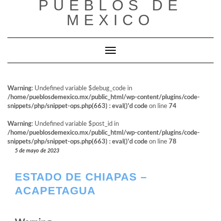
PUEBLOS DE
al
contenido
MEXICO
Cambiar modo de navegación
Warning
: Undefined variable $debug_code in
/home/pueblosdemexico.mx/public_html/wp-content/plugins/code-
snippets/php/snippet-ops.php(663) : eval()'d code
on line
74
Warning
: Undefined variable $post_id in
/home/pueblosdemexico.mx/public_html/wp-content/plugins/code-
snippets/php/snippet-ops.php(663) : eval()'d code
on line
78
5 de mayo de 2023
ESTADO DE CHIAPAS –
ACAPETAGUA