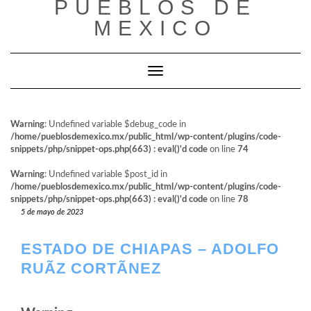
PUEBLOS DE
al
contenido
MEXICO
Cambiar modo de navegación
Warning
: Undefined variable $debug_code in
/home/pueblosdemexico.mx/public_html/wp-content/plugins/code-
snippets/php/snippet-ops.php(663) : eval()'d code
on line
74
Warning
: Undefined variable $post_id in
/home/pueblosdemexico.mx/public_html/wp-content/plugins/code-
snippets/php/snippet-ops.php(663) : eval()'d code
on line
78
5 de mayo de 2023
ESTADO DE CHIAPAS – ADOLFO
RUÃ­Z CORTÃ­NEZ