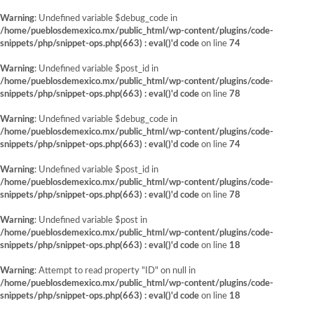
Warning
: Undefined variable $debug_code in
/home/pueblosdemexico.mx/public_html/wp-content/plugins/code-
snippets/php/snippet-ops.php(663) : eval()'d code
on line
74
Warning
: Undefined variable $post_id in
/home/pueblosdemexico.mx/public_html/wp-content/plugins/code-
snippets/php/snippet-ops.php(663) : eval()'d code
on line
78
Warning
: Undefined variable $debug_code in
/home/pueblosdemexico.mx/public_html/wp-content/plugins/code-
snippets/php/snippet-ops.php(663) : eval()'d code
on line
74
Warning
: Undefined variable $post_id in
/home/pueblosdemexico.mx/public_html/wp-content/plugins/code-
snippets/php/snippet-ops.php(663) : eval()'d code
on line
78
Warning
: Undefined variable $post in
/home/pueblosdemexico.mx/public_html/wp-content/plugins/code-
snippets/php/snippet-ops.php(663) : eval()'d code
on line
18
Warning
: Attempt to read property "ID" on null in
/home/pueblosdemexico.mx/public_html/wp-content/plugins/code-
snippets/php/snippet-ops.php(663) : eval()'d code
on line
18
Saltar