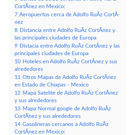
CortÃ­nez en Mexico:
7
Aeropuertos cerca de Adolfo RuÃ­z CortÃ­
nez
8
Distancia entre Adolfo RuÃ­z CortÃ­nez y
las principales ciudades de Europa
9
Distacia entre Adolfo RuÃ­z CortÃ­nez y las
principales ciudades de Europa
10
Hoteles en Adolfo RuÃ­z CortÃ­nez y sus
alrededores
11
Otros Mapas de Adolfo RuÃ­z CortÃ­nez
en Estado de Chiapas - Mexico
12
Mapa Satelite de Adolfo RuÃ­z CortÃ­nez
y sus alrededores
13
Mapa Normal google de Adolfo RuÃ­z
CortÃ­nez y sus alrededores
14
Gasolineras cercanos a Adolfo RuÃ­z
CortÃ­nez en Mexico: