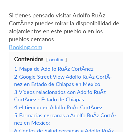
Si tienes pensado visitar Adolfo RuÃ­z
CortÃ­nez puedes mirar la disponibilidad de
alojamientos en este pueblo o en los
pueblos cercanos
Booking.com
Contenidos
ocultar
1
Mapa de Adolfo RuÃ­z CortÃ­nez
2
Google Street View Adolfo RuÃ­z CortÃ­
nez en Estado de Chiapas en Mexico
3
Vídeos relacionados con Adolfo RuÃ­z
CortÃ­nez - Estado de Chiapas
4
el tiempo en Adolfo RuÃ­z CortÃ­nez
5
Farmacias cercanas a Adolfo RuÃ­z CortÃ­
nez en Mexico:
6
Centos de Salud cercanas a Adolfo RuÃ­z