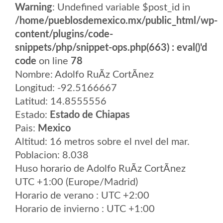
Warning
: Undefined variable $post_id in
/home/pueblosdemexico.mx/public_html/wp-
content/plugins/code-
snippets/php/snippet-ops.php(663) : eval()'d
code
on line
78
Nombre: Adolfo RuÃ­z CortÃ­nez
Longitud: -92.5166667
Latitud: 14.8555556
Estado:
Estado de Chiapas
Pais:
Mexico
Altitud: 16 metros sobre el nvel del mar.
Poblacion: 8.038
Huso horario de Adolfo RuÃ­z CortÃ­nez
UTC +1:00 (Europe/Madrid)
Horario de verano : UTC +2:00
Horario de invierno : UTC +1:00