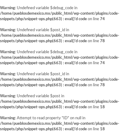
Warning
: Undefined variable $debug_code in
/home/pueblosdemexico.mx/public_html/wp-content/plugins/code-
snippets/php/snippet-ops.php(663) : eval()'d code
on line
74
Warning
: Undefined variable $post_id in
/home/pueblosdemexico.mx/public_html/wp-content/plugins/code-
snippets/php/snippet-ops.php(663) : eval()'d code
on line
78
Warning
: Undefined variable $debug_code in
/home/pueblosdemexico.mx/public_html/wp-content/plugins/code-
snippets/php/snippet-ops.php(663) : eval()'d code
on line
74
Warning
: Undefined variable $post_id in
/home/pueblosdemexico.mx/public_html/wp-content/plugins/code-
snippets/php/snippet-ops.php(663) : eval()'d code
on line
78
Warning
: Undefined variable $post in
/home/pueblosdemexico.mx/public_html/wp-content/plugins/code-
snippets/php/snippet-ops.php(663) : eval()'d code
on line
18
Warning
: Attempt to read property "ID" on null in
/home/pueblosdemexico.mx/public_html/wp-content/plugins/code-
snippets/php/snippet-ops.php(663) : eval()'d code
on line
18
Saltar