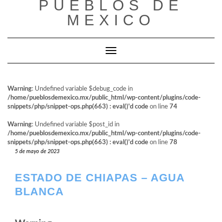
PUEBLOS DE
al
contenido
MEXICO
Cambiar modo de navegación
Warning
: Undefined variable $debug_code in
/home/pueblosdemexico.mx/public_html/wp-content/plugins/code-
snippets/php/snippet-ops.php(663) : eval()'d code
on line
74
Warning
: Undefined variable $post_id in
/home/pueblosdemexico.mx/public_html/wp-content/plugins/code-
snippets/php/snippet-ops.php(663) : eval()'d code
on line
78
5 de mayo de 2023
ESTADO DE CHIAPAS – AGUA
BLANCA