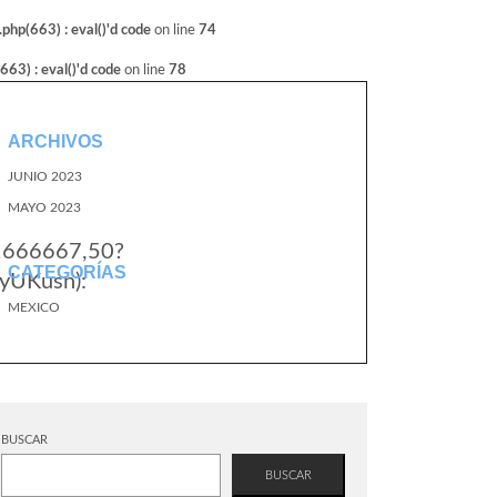
hp(663) : eval()'d code
on line
74
3) : eval()'d code
on line
78
ARCHIVOS
JUNIO 2023
MAYO 2023
.1666667,50?
CATEGORÍAS
yUKusn):
MEXICO
BUSCAR
BUSCAR