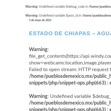
Warning
: Undefined variable $debug_code in
/home/pueblosd
Warning
: Undefined variable $post_id in
/home/pueblosdemexi
5 de mayo de 2023
ESTADO DE CHIAPAS – AGU
Warning
:
file_get_contents(https://api.wind
show=webcams:location,image,pla
Failed to open stream: HTTP request 
/home/pueblosdemexico.mx/public_h
snippets/php/snippet-ops.php(663) : e
Warning
: Undefined variable $debug_
/home/pueblosdemexico.mx/public_h
snippets/php/snippet-ops.php(663) : e