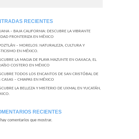
NTRADAS RECIENTES
JUANA – BAJA CALIFORNIA: DESCUBRE LA VIBRANTE
UDAD FRONTERIZA EN MÉXICO
POZTLÁN – MORELOS: NATURALEZA, CULTURA Y
STICISMO EN MÉXICO.
SCUBRE LA MAGIA DE PLAYA MAZUNTE EN OAXACA, EL
RAÍSO COSTERO EN MÉXICO
SCUBRE TODOS LOS ENCANTOS DE SAN CRISTÓBAL DE
S CASAS – CHIAPAS EN MÉXICO
SCUBRE LA BELLEZA Y MISTERIO DE UXMAL EN YUCATÁN,
XICO.
OMENTARIOS RECIENTES
hay comentarios que mostrar.