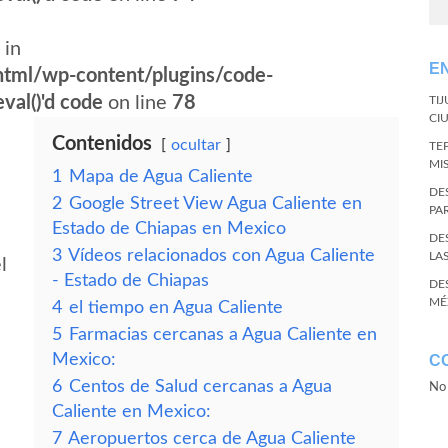
 in
E
tml/wp-content/plugins/code-
val()'d code
on line
78
TI
CI
Contenidos
ocultar
TE
MI
1
Mapa de Agua Caliente
DE
2
Google Street View Agua Caliente en
PA
Estado de Chiapas en Mexico
DE
3
Vídeos relacionados con Agua Caliente
LA
l
- Estado de Chiapas
DE
MÉ
4
el tiempo en Agua Caliente
5
Farmacias cercanas a Agua Caliente en
Mexico:
C
6
Centos de Salud cercanas a Agua
No 
Caliente en Mexico:
7
Aeropuertos cerca de Agua Caliente