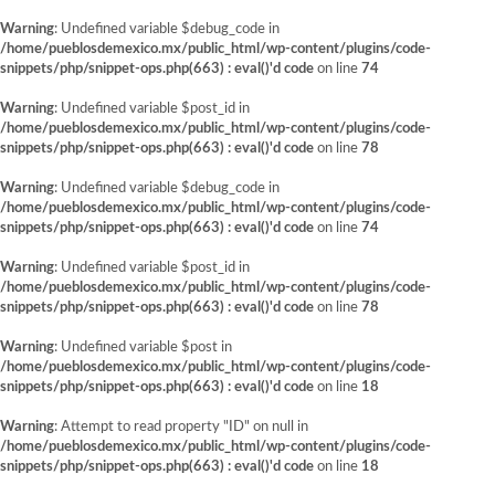
Warning
: Undefined variable $debug_code in
/home/pueblosdemexico.mx/public_html/wp-content/plugins/code-
snippets/php/snippet-ops.php(663) : eval()'d code
on line
74
Warning
: Undefined variable $post_id in
/home/pueblosdemexico.mx/public_html/wp-content/plugins/code-
snippets/php/snippet-ops.php(663) : eval()'d code
on line
78
Warning
: Undefined variable $debug_code in
/home/pueblosdemexico.mx/public_html/wp-content/plugins/code-
snippets/php/snippet-ops.php(663) : eval()'d code
on line
74
Warning
: Undefined variable $post_id in
/home/pueblosdemexico.mx/public_html/wp-content/plugins/code-
snippets/php/snippet-ops.php(663) : eval()'d code
on line
78
Warning
: Undefined variable $post in
/home/pueblosdemexico.mx/public_html/wp-content/plugins/code-
snippets/php/snippet-ops.php(663) : eval()'d code
on line
18
Warning
: Attempt to read property "ID" on null in
/home/pueblosdemexico.mx/public_html/wp-content/plugins/code-
snippets/php/snippet-ops.php(663) : eval()'d code
on line
18
Saltar