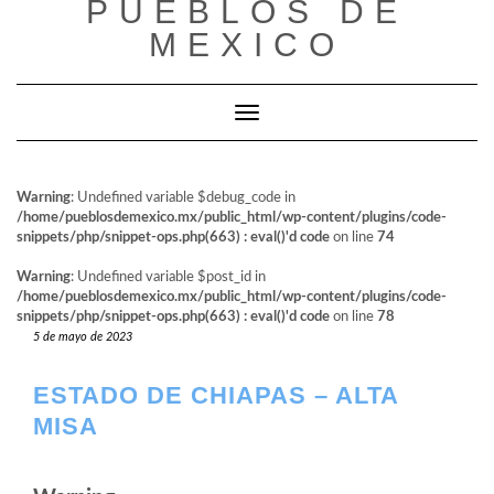
PUEBLOS DE
al
contenido
MEXICO
Cambiar modo de navegación
Warning
: Undefined variable $debug_code in
/home/pueblosdemexico.mx/public_html/wp-content/plugins/code-
snippets/php/snippet-ops.php(663) : eval()'d code
on line
74
Warning
: Undefined variable $post_id in
/home/pueblosdemexico.mx/public_html/wp-content/plugins/code-
snippets/php/snippet-ops.php(663) : eval()'d code
on line
78
5 de mayo de 2023
ESTADO DE CHIAPAS – ALTA
MISA