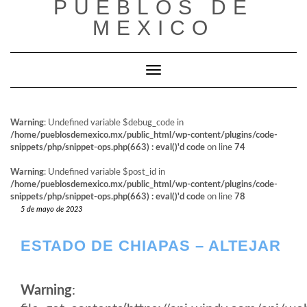
PUEBLOS DE
al
contenido
MEXICO
Cambiar modo de navegación
Warning
: Undefined variable $debug_code in
/home/pueblosdemexico.mx/public_html/wp-content/plugins/code-
snippets/php/snippet-ops.php(663) : eval()'d code
on line
74
Warning
: Undefined variable $post_id in
/home/pueblosdemexico.mx/public_html/wp-content/plugins/code-
snippets/php/snippet-ops.php(663) : eval()'d code
on line
78
5 de mayo de 2023
ESTADO DE CHIAPAS – ALTEJAR
Warning
: