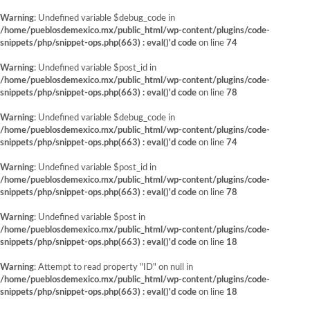
Warning
: Undefined variable $debug_code in
/home/pueblosdemexico.mx/public_html/wp-content/plugins/code-
snippets/php/snippet-ops.php(663) : eval()'d code
on line
74
Warning
: Undefined variable $post_id in
/home/pueblosdemexico.mx/public_html/wp-content/plugins/code-
snippets/php/snippet-ops.php(663) : eval()'d code
on line
78
Warning
: Undefined variable $debug_code in
/home/pueblosdemexico.mx/public_html/wp-content/plugins/code-
snippets/php/snippet-ops.php(663) : eval()'d code
on line
74
Warning
: Undefined variable $post_id in
/home/pueblosdemexico.mx/public_html/wp-content/plugins/code-
snippets/php/snippet-ops.php(663) : eval()'d code
on line
78
Warning
: Undefined variable $post in
/home/pueblosdemexico.mx/public_html/wp-content/plugins/code-
snippets/php/snippet-ops.php(663) : eval()'d code
on line
18
Warning
: Attempt to read property "ID" on null in
/home/pueblosdemexico.mx/public_html/wp-content/plugins/code-
snippets/php/snippet-ops.php(663) : eval()'d code
on line
18
Saltar