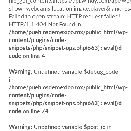
file_get_contents(https://api.windy.com/api/
show=webcams:location,image,player&lang
Failed to open stream: HTTP request failed!
HTTP/1.1 404 Not Found in
/home/pueblosdemexico.mx/public_html/wp-
content/plugins/code-
snippets/php/snippet-ops.php(663) : eval()'d
code
on line
4
Warning
: Undefined variable $debug_code
in
/home/pueblosdemexico.mx/public_html/wp-
content/plugins/code-
snippets/php/snippet-ops.php(663) : eval()'d
code
on line
74
Warning
: Undefined variable $post_id in