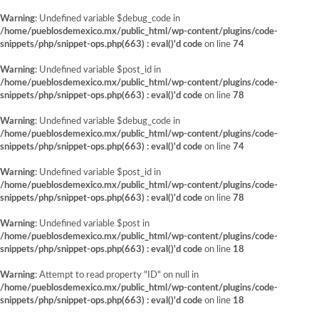
Warning
: Undefined variable $debug_code in
/home/pueblosdemexico.mx/public_html/wp-content/plugins/code-
snippets/php/snippet-ops.php(663) : eval()'d code
on line
74
Warning
: Undefined variable $post_id in
/home/pueblosdemexico.mx/public_html/wp-content/plugins/code-
snippets/php/snippet-ops.php(663) : eval()'d code
on line
78
Warning
: Undefined variable $debug_code in
/home/pueblosdemexico.mx/public_html/wp-content/plugins/code-
snippets/php/snippet-ops.php(663) : eval()'d code
on line
74
Warning
: Undefined variable $post_id in
/home/pueblosdemexico.mx/public_html/wp-content/plugins/code-
snippets/php/snippet-ops.php(663) : eval()'d code
on line
78
Warning
: Undefined variable $post in
/home/pueblosdemexico.mx/public_html/wp-content/plugins/code-
snippets/php/snippet-ops.php(663) : eval()'d code
on line
18
Warning
: Attempt to read property "ID" on null in
/home/pueblosdemexico.mx/public_html/wp-content/plugins/code-
snippets/php/snippet-ops.php(663) : eval()'d code
on line
18
Saltar