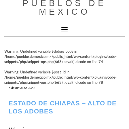
PUEBLOS DE
al
contenido
MEXICO
Cambiar modo de navegación
Warning
: Undefined variable $debug_code in
/home/pueblosdemexico.mx/public_html/wp-content/plugins/code-
snippets/php/snippet-ops.php(663) : eval()'d code
on line
74
Warning
: Undefined variable $post_id in
/home/pueblosdemexico.mx/public_html/wp-content/plugins/code-
snippets/php/snippet-ops.php(663) : eval()'d code
on line
78
5 de mayo de 2023
ESTADO DE CHIAPAS – ALTO DE
LOS ADOBES