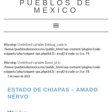
PUEBLOS DE
al
contenido
MEXICO
Cambiar modo de navegación
Warning
: Undefined variable $debug_code in
/home/pueblosdemexico.mx/public_html/wp-content/plugins/code-
snippets/php/snippet-ops.php(663) : eval()'d code
on line
74
Warning
: Undefined variable $post_id in
/home/pueblosdemexico.mx/public_html/wp-content/plugins/code-
snippets/php/snippet-ops.php(663) : eval()'d code
on line
78
5 de mayo de 2023
ESTADO DE CHIAPAS – AMADO
NERVO