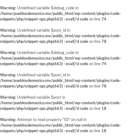
Warning
: Undefined variable $debug_code in
/home/pueblosdemexico.mx/public_html/wp-content/plugins/code-
snippets/php/snippet-ops.php(663) : eval()'d code
on line
74
Warning
: Undefined variable $post_id in
/home/pueblosdemexico.mx/public_html/wp-content/plugins/code-
snippets/php/snippet-ops.php(663) : eval()'d code
on line
78
Warning
: Undefined variable $debug_code in
/home/pueblosdemexico.mx/public_html/wp-content/plugins/code-
snippets/php/snippet-ops.php(663) : eval()'d code
on line
74
Warning
: Undefined variable $post_id in
/home/pueblosdemexico.mx/public_html/wp-content/plugins/code-
snippets/php/snippet-ops.php(663) : eval()'d code
on line
78
Warning
: Undefined variable $post in
/home/pueblosdemexico.mx/public_html/wp-content/plugins/code-
snippets/php/snippet-ops.php(663) : eval()'d code
on line
18
Warning
: Attempt to read property "ID" on null in
/home/pueblosdemexico.mx/public_html/wp-content/plugins/code-
snippets/php/snippet-ops.php(663) : eval()'d code
on line
18
Saltar