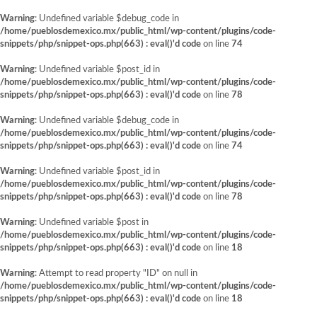
Warning
: Undefined variable $debug_code in
/home/pueblosdemexico.mx/public_html/wp-content/plugins/code-
snippets/php/snippet-ops.php(663) : eval()'d code
on line
74
Warning
: Undefined variable $post_id in
/home/pueblosdemexico.mx/public_html/wp-content/plugins/code-
snippets/php/snippet-ops.php(663) : eval()'d code
on line
78
Warning
: Undefined variable $debug_code in
/home/pueblosdemexico.mx/public_html/wp-content/plugins/code-
snippets/php/snippet-ops.php(663) : eval()'d code
on line
74
Warning
: Undefined variable $post_id in
/home/pueblosdemexico.mx/public_html/wp-content/plugins/code-
snippets/php/snippet-ops.php(663) : eval()'d code
on line
78
Warning
: Undefined variable $post in
/home/pueblosdemexico.mx/public_html/wp-content/plugins/code-
snippets/php/snippet-ops.php(663) : eval()'d code
on line
18
Warning
: Attempt to read property "ID" on null in
/home/pueblosdemexico.mx/public_html/wp-content/plugins/code-
snippets/php/snippet-ops.php(663) : eval()'d code
on line
18
Saltar