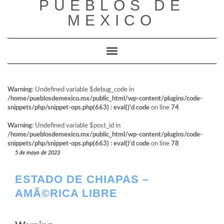
PUEBLOS DE
al
contenido
MEXICO
Cambiar modo de navegación
Warning
: Undefined variable $debug_code in
/home/pueblosdemexico.mx/public_html/wp-content/plugins/code-
snippets/php/snippet-ops.php(663) : eval()'d code
on line
74
Warning
: Undefined variable $post_id in
/home/pueblosdemexico.mx/public_html/wp-content/plugins/code-
snippets/php/snippet-ops.php(663) : eval()'d code
on line
78
5 de mayo de 2023
ESTADO DE CHIAPAS –
AMÃ©RICA LIBRE