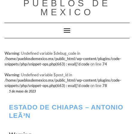
PUEBLOS DE
al
contenido
MEXICO
Cambiar modo de navegación
Warning
: Undefined variable $debug_code in
/home/pueblosdemexico.mx/public_html/wp-content/plugins/code-
snippets/php/snippet-ops.php(663) : eval()'d code
on line
74
Warning
: Undefined variable $post_id in
/home/pueblosdemexico.mx/public_html/wp-content/plugins/code-
snippets/php/snippet-ops.php(663) : eval()'d code
on line
78
5 de mayo de 2023
ESTADO DE CHIAPAS – ANTONIO
LEÃ³N