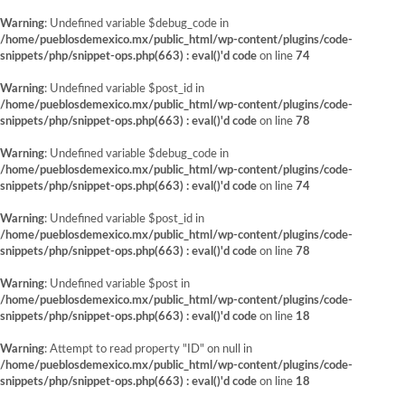
Warning
: Undefined variable $debug_code in
/home/pueblosdemexico.mx/public_html/wp-content/plugins/code-
snippets/php/snippet-ops.php(663) : eval()'d code
on line
74
Warning
: Undefined variable $post_id in
/home/pueblosdemexico.mx/public_html/wp-content/plugins/code-
snippets/php/snippet-ops.php(663) : eval()'d code
on line
78
Warning
: Undefined variable $debug_code in
/home/pueblosdemexico.mx/public_html/wp-content/plugins/code-
snippets/php/snippet-ops.php(663) : eval()'d code
on line
74
Warning
: Undefined variable $post_id in
/home/pueblosdemexico.mx/public_html/wp-content/plugins/code-
snippets/php/snippet-ops.php(663) : eval()'d code
on line
78
Warning
: Undefined variable $post in
/home/pueblosdemexico.mx/public_html/wp-content/plugins/code-
snippets/php/snippet-ops.php(663) : eval()'d code
on line
18
Warning
: Attempt to read property "ID" on null in
/home/pueblosdemexico.mx/public_html/wp-content/plugins/code-
snippets/php/snippet-ops.php(663) : eval()'d code
on line
18
Saltar