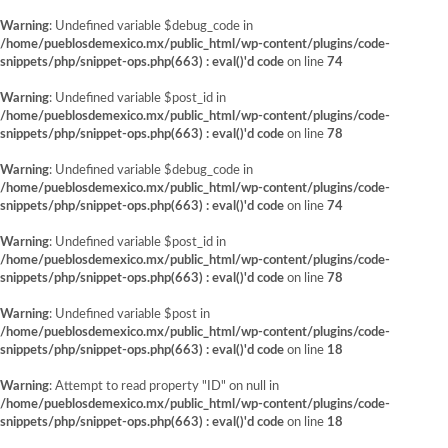
Warning
: Undefined variable $debug_code in
/home/pueblosdemexico.mx/public_html/wp-content/plugins/code-
snippets/php/snippet-ops.php(663) : eval()'d code
on line
74
Warning
: Undefined variable $post_id in
/home/pueblosdemexico.mx/public_html/wp-content/plugins/code-
snippets/php/snippet-ops.php(663) : eval()'d code
on line
78
Warning
: Undefined variable $debug_code in
/home/pueblosdemexico.mx/public_html/wp-content/plugins/code-
snippets/php/snippet-ops.php(663) : eval()'d code
on line
74
Warning
: Undefined variable $post_id in
/home/pueblosdemexico.mx/public_html/wp-content/plugins/code-
snippets/php/snippet-ops.php(663) : eval()'d code
on line
78
Warning
: Undefined variable $post in
/home/pueblosdemexico.mx/public_html/wp-content/plugins/code-
snippets/php/snippet-ops.php(663) : eval()'d code
on line
18
Warning
: Attempt to read property "ID" on null in
/home/pueblosdemexico.mx/public_html/wp-content/plugins/code-
snippets/php/snippet-ops.php(663) : eval()'d code
on line
18
Saltar