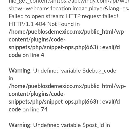
file_get_contents(https://api.windy.com/api/w
show=webcams:location,image,player&lang
Failed to open stream: HTTP request failed!
HTTP/1.1 404 Not Found in
/home/pueblosdemexico.mx/public_html/wp-
content/plugins/code-
snippets/php/snippet-ops.php(663) : eval()'d
code
on line
4
Warning
: Undefined variable $debug_code
in
/home/pueblosdemexico.mx/public_html/wp-
content/plugins/code-
snippets/php/snippet-ops.php(663) : eval()'d
code
on line
74
Warning
: Undefined variable $post_id in