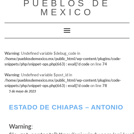
PUEBLOS DE
al
contenido
MEXICO
Cambiar modo de navegación
Warning
: Undefined variable $debug_code in
/home/pueblosdemexico.mx/public_html/wp-content/plugins/code-
snippets/php/snippet-ops.php(663) : eval()'d code
on line
74
Warning
: Undefined variable $post_id in
/home/pueblosdemexico.mx/public_html/wp-content/plugins/code-
snippets/php/snippet-ops.php(663) : eval()'d code
on line
78
5 de mayo de 2023
ESTADO DE CHIAPAS – ANTONIO
Warning
: