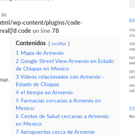
 in
E
tml/wp-content/plugins/code-
val()'d code
on line
78
TI
CI
Contenidos
ocultar
TE
MI
1
Mapa de Armenio
DE
2
Google Street View Armenio en Estado
PA
de Chiapas en Mexico
DE
3
Vídeos relacionados con Armenio -
LA
mar.
Estado de Chiapas
DE
MÉ
4
el tiempo en Armenio
5
Farmacias cercanas a Armenio en
Mexico:
C
6
Centos de Salud cercanas a Armenio
No 
en Mexico:
7
Aeropuertos cerca de Armenio