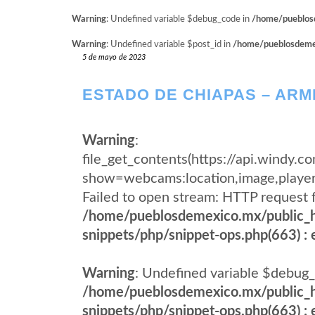
Warning
: Undefined variable $debug_code in
/home/pueblosd
Warning
: Undefined variable $post_id in
/home/pueblosdemexi
5 de mayo de 2023
ESTADO DE CHIAPAS – ARM
Warning
:
file_get_contents(https://api.wind
show=webcams:location,image,pla
Failed to open stream: HTTP request 
/home/pueblosdemexico.mx/public_h
snippets/php/snippet-ops.php(663) : e
Warning
: Undefined variable $debug_
/home/pueblosdemexico.mx/public_h
snippets/php/snippet-ops.php(663) : e