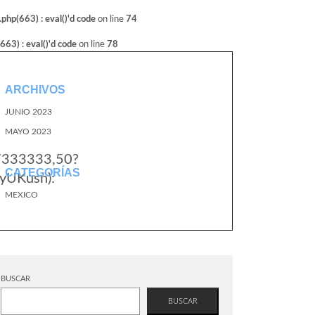
hp(663) : eval()'d code
on line
74
3) : eval()'d code
on line
78
ARCHIVOS
JUNIO 2023
MAYO 2023
.7333333,50?
CATEGORÍAS
yUKusn):
MEXICO
BUSCAR
BUSCAR