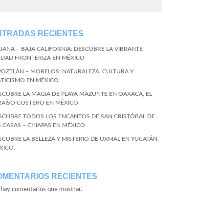
NTRADAS RECIENTES
JUANA – BAJA CALIFORNIA: DESCUBRE LA VIBRANTE
UDAD FRONTERIZA EN MÉXICO
POZTLÁN – MORELOS: NATURALEZA, CULTURA Y
STICISMO EN MÉXICO.
SCUBRE LA MAGIA DE PLAYA MAZUNTE EN OAXACA, EL
RAÍSO COSTERO EN MÉXICO
SCUBRE TODOS LOS ENCANTOS DE SAN CRISTÓBAL DE
S CASAS – CHIAPAS EN MÉXICO
SCUBRE LA BELLEZA Y MISTERIO DE UXMAL EN YUCATÁN,
XICO.
OMENTARIOS RECIENTES
hay comentarios que mostrar.