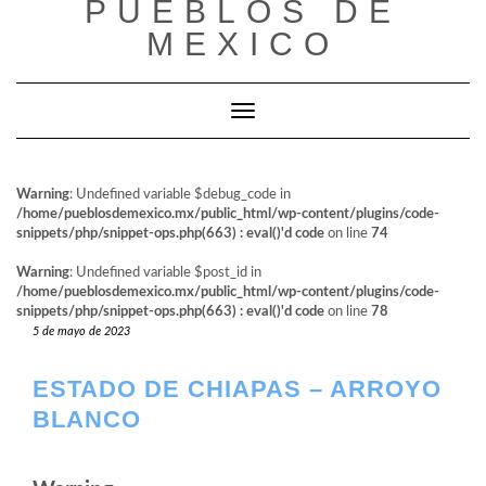
PUEBLOS DE
al
contenido
MEXICO
Cambiar modo de navegación
Warning
: Undefined variable $debug_code in
/home/pueblosdemexico.mx/public_html/wp-content/plugins/code-
snippets/php/snippet-ops.php(663) : eval()'d code
on line
74
Warning
: Undefined variable $post_id in
/home/pueblosdemexico.mx/public_html/wp-content/plugins/code-
snippets/php/snippet-ops.php(663) : eval()'d code
on line
78
5 de mayo de 2023
ESTADO DE CHIAPAS – ARROYO
BLANCO