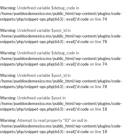
Warning
: Undefined variable $debug_code in
/home/pueblosdemexico.mx/public_html/wp-content/plugins/code-
snippets/php/snippet-ops.php(663) : eval()'d code
on line
74
Warning
: Undefined variable $post_id in
/home/pueblosdemexico.mx/public_html/wp-content/plugins/code-
snippets/php/snippet-ops.php(663) : eval()'d code
on line
78
Warning
: Undefined variable $debug_code in
/home/pueblosdemexico.mx/public_html/wp-content/plugins/code-
snippets/php/snippet-ops.php(663) : eval()'d code
on line
74
Warning
: Undefined variable $post_id in
/home/pueblosdemexico.mx/public_html/wp-content/plugins/code-
snippets/php/snippet-ops.php(663) : eval()'d code
on line
78
Warning
: Undefined variable $post in
/home/pueblosdemexico.mx/public_html/wp-content/plugins/code-
snippets/php/snippet-ops.php(663) : eval()'d code
on line
18
Warning
: Attempt to read property "ID" on null in
/home/pueblosdemexico.mx/public_html/wp-content/plugins/code-
snippets/php/snippet-ops.php(663) : eval()'d code
on line
18
Saltar