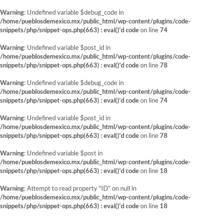
Warning
: Undefined variable $debug_code in
/home/pueblosdemexico.mx/public_html/wp-content/plugins/code-
snippets/php/snippet-ops.php(663) : eval()'d code
on line
74
Warning
: Undefined variable $post_id in
/home/pueblosdemexico.mx/public_html/wp-content/plugins/code-
snippets/php/snippet-ops.php(663) : eval()'d code
on line
78
Warning
: Undefined variable $debug_code in
/home/pueblosdemexico.mx/public_html/wp-content/plugins/code-
snippets/php/snippet-ops.php(663) : eval()'d code
on line
74
Warning
: Undefined variable $post_id in
/home/pueblosdemexico.mx/public_html/wp-content/plugins/code-
snippets/php/snippet-ops.php(663) : eval()'d code
on line
78
Warning
: Undefined variable $post in
/home/pueblosdemexico.mx/public_html/wp-content/plugins/code-
snippets/php/snippet-ops.php(663) : eval()'d code
on line
18
Warning
: Attempt to read property "ID" on null in
/home/pueblosdemexico.mx/public_html/wp-content/plugins/code-
snippets/php/snippet-ops.php(663) : eval()'d code
on line
18
Saltar