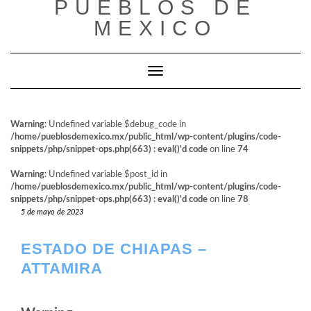
PUEBLOS DE
al
contenido
MEXICO
Cambiar modo de navegación
Warning
: Undefined variable $debug_code in
/home/pueblosdemexico.mx/public_html/wp-content/plugins/code-
snippets/php/snippet-ops.php(663) : eval()'d code
on line
74
Warning
: Undefined variable $post_id in
/home/pueblosdemexico.mx/public_html/wp-content/plugins/code-
snippets/php/snippet-ops.php(663) : eval()'d code
on line
78
5 de mayo de 2023
ESTADO DE CHIAPAS –
ATTAMIRA