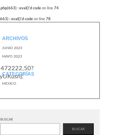
hp(663) : eval()'d code
on line
74
3) : eval()'d code
on line
78
ARCHIVOS
JUNIO 2023
MAYO 2023
.9472222,50?
CATEGORÍAS
yUKusn):
MEXICO
BUSCAR
BUSCAR