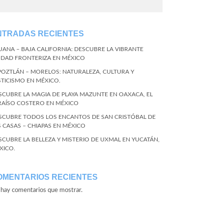
NTRADAS RECIENTES
JUANA – BAJA CALIFORNIA: DESCUBRE LA VIBRANTE
UDAD FRONTERIZA EN MÉXICO
POZTLÁN – MORELOS: NATURALEZA, CULTURA Y
STICISMO EN MÉXICO.
SCUBRE LA MAGIA DE PLAYA MAZUNTE EN OAXACA, EL
RAÍSO COSTERO EN MÉXICO
SCUBRE TODOS LOS ENCANTOS DE SAN CRISTÓBAL DE
S CASAS – CHIAPAS EN MÉXICO
SCUBRE LA BELLEZA Y MISTERIO DE UXMAL EN YUCATÁN,
XICO.
OMENTARIOS RECIENTES
hay comentarios que mostrar.