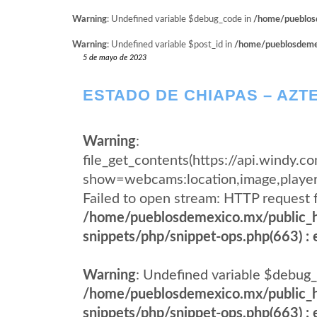
Warning
: Undefined variable $debug_code in
/home/pueblosd
Warning
: Undefined variable $post_id in
/home/pueblosdemexi
5 de mayo de 2023
ESTADO DE CHIAPAS – AZT
Warning
:
file_get_contents(https://api.wind
show=webcams:location,image,pla
Failed to open stream: HTTP request 
/home/pueblosdemexico.mx/public_h
snippets/php/snippet-ops.php(663) : e
Warning
: Undefined variable $debug_
/home/pueblosdemexico.mx/public_h
snippets/php/snippet-ops.php(663) : e