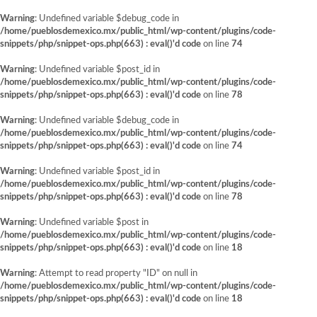
Warning
: Undefined variable $debug_code in
/home/pueblosdemexico.mx/public_html/wp-content/plugins/code-
snippets/php/snippet-ops.php(663) : eval()'d code
on line
74
Warning
: Undefined variable $post_id in
/home/pueblosdemexico.mx/public_html/wp-content/plugins/code-
snippets/php/snippet-ops.php(663) : eval()'d code
on line
78
Warning
: Undefined variable $debug_code in
/home/pueblosdemexico.mx/public_html/wp-content/plugins/code-
snippets/php/snippet-ops.php(663) : eval()'d code
on line
74
Warning
: Undefined variable $post_id in
/home/pueblosdemexico.mx/public_html/wp-content/plugins/code-
snippets/php/snippet-ops.php(663) : eval()'d code
on line
78
Warning
: Undefined variable $post in
/home/pueblosdemexico.mx/public_html/wp-content/plugins/code-
snippets/php/snippet-ops.php(663) : eval()'d code
on line
18
Warning
: Attempt to read property "ID" on null in
/home/pueblosdemexico.mx/public_html/wp-content/plugins/code-
snippets/php/snippet-ops.php(663) : eval()'d code
on line
18
Saltar