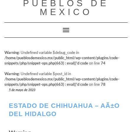
PUEBLOS DE
al
contenido
MEXICO
Cambiar modo de navegación
Warning
: Undefined variable $debug_code in
/home/pueblosdemexico.mx/public_html/wp-content/plugins/code-
snippets/php/snippet-ops.php(663) : eval()'d code
on line
74
Warning
: Undefined variable $post_id in
/home/pueblosdemexico.mx/public_html/wp-content/plugins/code-
snippets/php/snippet-ops.php(663) : eval()'d code
on line
78
5 de mayo de 2023
ESTADO DE CHIHUAHUA – AÃ±O
DEL HIDALGO