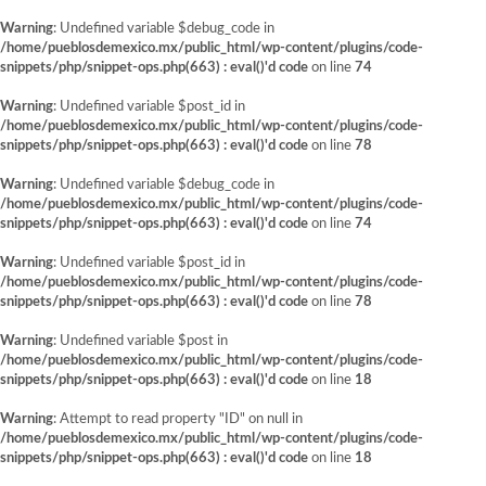
Warning
: Undefined variable $debug_code in
/home/pueblosdemexico.mx/public_html/wp-content/plugins/code-
snippets/php/snippet-ops.php(663) : eval()'d code
on line
74
Warning
: Undefined variable $post_id in
/home/pueblosdemexico.mx/public_html/wp-content/plugins/code-
snippets/php/snippet-ops.php(663) : eval()'d code
on line
78
Warning
: Undefined variable $debug_code in
/home/pueblosdemexico.mx/public_html/wp-content/plugins/code-
snippets/php/snippet-ops.php(663) : eval()'d code
on line
74
Warning
: Undefined variable $post_id in
/home/pueblosdemexico.mx/public_html/wp-content/plugins/code-
snippets/php/snippet-ops.php(663) : eval()'d code
on line
78
Warning
: Undefined variable $post in
/home/pueblosdemexico.mx/public_html/wp-content/plugins/code-
snippets/php/snippet-ops.php(663) : eval()'d code
on line
18
Warning
: Attempt to read property "ID" on null in
/home/pueblosdemexico.mx/public_html/wp-content/plugins/code-
snippets/php/snippet-ops.php(663) : eval()'d code
on line
18
Saltar