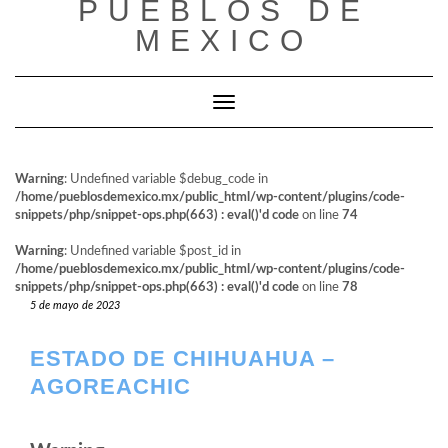
PUEBLOS DE
al
contenido
MEXICO
Cambiar modo de navegación
Warning
: Undefined variable $debug_code in
/home/pueblosdemexico.mx/public_html/wp-content/plugins/code-
snippets/php/snippet-ops.php(663) : eval()'d code
on line
74
Warning
: Undefined variable $post_id in
/home/pueblosdemexico.mx/public_html/wp-content/plugins/code-
snippets/php/snippet-ops.php(663) : eval()'d code
on line
78
5 de mayo de 2023
ESTADO DE CHIHUAHUA –
AGOREACHIC