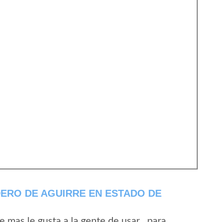
ERO DE AGUIRRE EN ESTADO DE
mas le gusta a la gente de usar , para