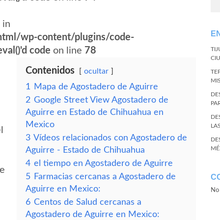
 in
E
tml/wp-content/plugins/code-
val()'d code
on line
78
TI
CI
Contenidos
ocultar
TE
MI
1
Mapa de Agostadero de Aguirre
DE
2
Google Street View Agostadero de
PA
Aguirre en Estado de Chihuahua en
DE
Mexico
LA
l
3
Vídeos relacionados con Agostadero de
DE
MÉ
Aguirre - Estado de Chihuahua
4
el tiempo en Agostadero de Aguirre
re
5
Farmacias cercanas a Agostadero de
C
Aguirre en Mexico:
No 
6
Centos de Salud cercanas a
Agostadero de Aguirre en Mexico: