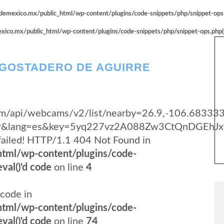
emexico.mx/public_html/wp-content/plugins/code-snippets/php/snippet-ops.p
co.mx/public_html/wp-content/plugins/code-snippets/php/snippet-ops.php(66
AGOSTADERO DE AGUIRRE
.com/api/webcams/v2/list/nearby=26.9,-106.68333
yer&lang=es&key=5yq227vz2A088Zw3CtQnDGEhJx
failed! HTTP/1.1 404 Not Found in
tml/wp-content/plugins/code-
val()'d code
on line
4
code in
tml/wp-content/plugins/code-
val()'d code
on line
74