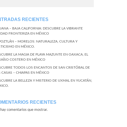
NTRADAS RECIENTES
JUANA – BAJA CALIFORNIA: DESCUBRE LA VIBRANTE
UDAD FRONTERIZA EN MÉXICO
POZTLÁN – MORELOS: NATURALEZA, CULTURA Y
STICISMO EN MÉXICO.
SCUBRE LA MAGIA DE PLAYA MAZUNTE EN OAXACA, EL
RAÍSO COSTERO EN MÉXICO
SCUBRE TODOS LOS ENCANTOS DE SAN CRISTÓBAL DE
S CASAS – CHIAPAS EN MÉXICO
SCUBRE LA BELLEZA Y MISTERIO DE UXMAL EN YUCATÁN,
XICO.
OMENTARIOS RECIENTES
hay comentarios que mostrar.