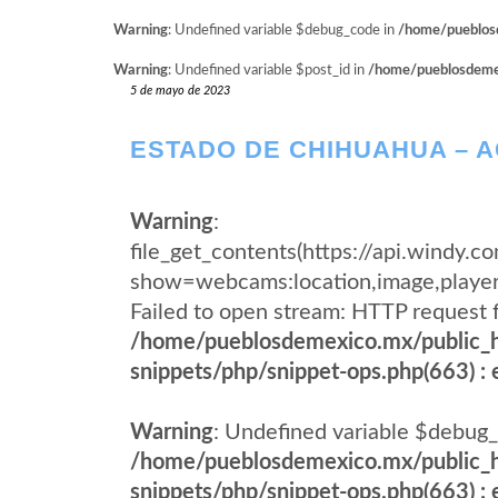
Warning
: Undefined variable $debug_code in
/home/pueblosd
Warning
: Undefined variable $post_id in
/home/pueblosdemexi
5 de mayo de 2023
ESTADO DE CHIHUAHUA – 
Warning
:
file_get_contents(https://api.windy
show=webcams:location,image,pla
Failed to open stream: HTTP request 
/home/pueblosdemexico.mx/public_h
snippets/php/snippet-ops.php(663) : e
Warning
: Undefined variable $debug_
/home/pueblosdemexico.mx/public_h
snippets/php/snippet-ops.php(663) : e