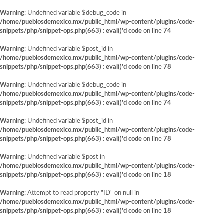
Warning
: Undefined variable $debug_code in
/home/pueblosdemexico.mx/public_html/wp-content/plugins/code-
snippets/php/snippet-ops.php(663) : eval()'d code
on line
74
Warning
: Undefined variable $post_id in
/home/pueblosdemexico.mx/public_html/wp-content/plugins/code-
snippets/php/snippet-ops.php(663) : eval()'d code
on line
78
Warning
: Undefined variable $debug_code in
/home/pueblosdemexico.mx/public_html/wp-content/plugins/code-
snippets/php/snippet-ops.php(663) : eval()'d code
on line
74
Warning
: Undefined variable $post_id in
/home/pueblosdemexico.mx/public_html/wp-content/plugins/code-
snippets/php/snippet-ops.php(663) : eval()'d code
on line
78
Warning
: Undefined variable $post in
/home/pueblosdemexico.mx/public_html/wp-content/plugins/code-
snippets/php/snippet-ops.php(663) : eval()'d code
on line
18
Warning
: Attempt to read property "ID" on null in
/home/pueblosdemexico.mx/public_html/wp-content/plugins/code-
snippets/php/snippet-ops.php(663) : eval()'d code
on line
18
Saltar