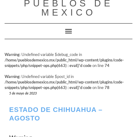
PUEBLOS DE
al
contenido
MEXICO
Cambiar modo de navegación
Warning
: Undefined variable $debug_code in
/home/pueblosdemexico.mx/public_html/wp-content/plugins/code-
snippets/php/snippet-ops.php(663) : eval()'d code
on line
74
Warning
: Undefined variable $post_id in
/home/pueblosdemexico.mx/public_html/wp-content/plugins/code-
snippets/php/snippet-ops.php(663) : eval()'d code
on line
78
5 de mayo de 2023
ESTADO DE CHIHUAHUA –
AGOSTO