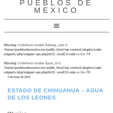
PUEBLOS DE
al
contenido
MEXICO
Cambiar modo de navegación
Warning
: Undefined variable $debug_code in
/home/pueblosdemexico.mx/public_html/wp-content/plugins/code-
snippets/php/snippet-ops.php(663) : eval()'d code
on line
74
Warning
: Undefined variable $post_id in
/home/pueblosdemexico.mx/public_html/wp-content/plugins/code-
snippets/php/snippet-ops.php(663) : eval()'d code
on line
78
5 de mayo de 2023
ESTADO DE CHIHUAHUA – AGUA
DE LOS LEONES