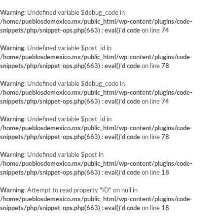
Warning
: Undefined variable $debug_code in
/home/pueblosdemexico.mx/public_html/wp-content/plugins/code-
snippets/php/snippet-ops.php(663) : eval()'d code
on line
74
Warning
: Undefined variable $post_id in
/home/pueblosdemexico.mx/public_html/wp-content/plugins/code-
snippets/php/snippet-ops.php(663) : eval()'d code
on line
78
Warning
: Undefined variable $debug_code in
/home/pueblosdemexico.mx/public_html/wp-content/plugins/code-
snippets/php/snippet-ops.php(663) : eval()'d code
on line
74
Warning
: Undefined variable $post_id in
/home/pueblosdemexico.mx/public_html/wp-content/plugins/code-
snippets/php/snippet-ops.php(663) : eval()'d code
on line
78
Warning
: Undefined variable $post in
/home/pueblosdemexico.mx/public_html/wp-content/plugins/code-
snippets/php/snippet-ops.php(663) : eval()'d code
on line
18
Warning
: Attempt to read property "ID" on null in
/home/pueblosdemexico.mx/public_html/wp-content/plugins/code-
snippets/php/snippet-ops.php(663) : eval()'d code
on line
18
Saltar