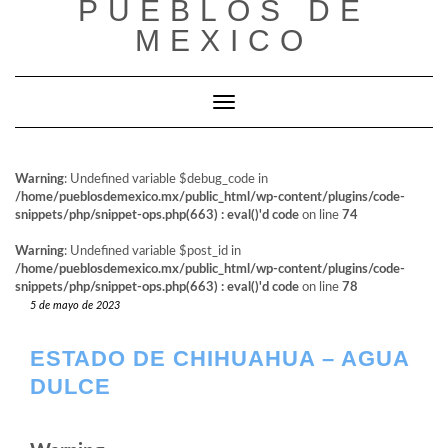
PUEBLOS DE
al
contenido
MEXICO
Cambiar modo de navegación
Warning
: Undefined variable $debug_code in
/home/pueblosdemexico.mx/public_html/wp-content/plugins/code-
snippets/php/snippet-ops.php(663) : eval()'d code
on line
74
Warning
: Undefined variable $post_id in
/home/pueblosdemexico.mx/public_html/wp-content/plugins/code-
snippets/php/snippet-ops.php(663) : eval()'d code
on line
78
5 de mayo de 2023
ESTADO DE CHIHUAHUA – AGUA
DULCE