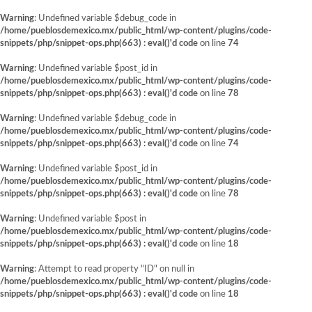
Warning
: Undefined variable $debug_code in
/home/pueblosdemexico.mx/public_html/wp-content/plugins/code-
snippets/php/snippet-ops.php(663) : eval()'d code
on line
74
Warning
: Undefined variable $post_id in
/home/pueblosdemexico.mx/public_html/wp-content/plugins/code-
snippets/php/snippet-ops.php(663) : eval()'d code
on line
78
Warning
: Undefined variable $debug_code in
/home/pueblosdemexico.mx/public_html/wp-content/plugins/code-
snippets/php/snippet-ops.php(663) : eval()'d code
on line
74
Warning
: Undefined variable $post_id in
/home/pueblosdemexico.mx/public_html/wp-content/plugins/code-
snippets/php/snippet-ops.php(663) : eval()'d code
on line
78
Warning
: Undefined variable $post in
/home/pueblosdemexico.mx/public_html/wp-content/plugins/code-
snippets/php/snippet-ops.php(663) : eval()'d code
on line
18
Warning
: Attempt to read property "ID" on null in
/home/pueblosdemexico.mx/public_html/wp-content/plugins/code-
snippets/php/snippet-ops.php(663) : eval()'d code
on line
18
Saltar