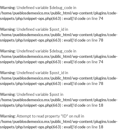
Warning
: Undefined variable $debug_code in
/home/pueblosdemexico.mx/public_html/wp-content/plugins/code-
snippets/php/snippet-ops.php(663) : eval()'d code
on line
74
Warning
: Undefined variable $post_id in
/home/pueblosdemexico.mx/public_html/wp-content/plugins/code-
snippets/php/snippet-ops.php(663) : eval()'d code
on line
78
Warning
: Undefined variable $debug_code in
/home/pueblosdemexico.mx/public_html/wp-content/plugins/code-
snippets/php/snippet-ops.php(663) : eval()'d code
on line
74
Warning
: Undefined variable $post_id in
/home/pueblosdemexico.mx/public_html/wp-content/plugins/code-
snippets/php/snippet-ops.php(663) : eval()'d code
on line
78
Warning
: Undefined variable $post in
/home/pueblosdemexico.mx/public_html/wp-content/plugins/code-
snippets/php/snippet-ops.php(663) : eval()'d code
on line
18
Warning
: Attempt to read property "ID" on null in
/home/pueblosdemexico.mx/public_html/wp-content/plugins/code-
snippets/php/snippet-ops.php(663) : eval()'d code
on line
18
Saltar