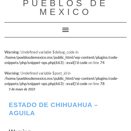
PUEBLOS DE
al
contenido
MEXICO
Cambiar modo de navegación
Warning
: Undefined variable $debug_code in
/home/pueblosdemexico.mx/public_html/wp-content/plugins/code-
snippets/php/snippet-ops.php(663) : eval()'d code
on line
74
Warning
: Undefined variable $post_id in
/home/pueblosdemexico.mx/public_html/wp-content/plugins/code-
snippets/php/snippet-ops.php(663) : eval()'d code
on line
78
5 de mayo de 2023
ESTADO DE CHIHUAHUA –
AGUILA