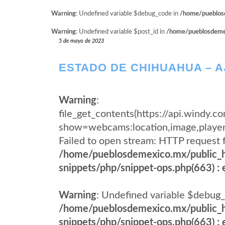
Warning
: Undefined variable $debug_code in
/home/pueblosd
Warning
: Undefined variable $post_id in
/home/pueblosdemexi
5 de mayo de 2023
ESTADO DE CHIHUAHUA – 
Warning
:
file_get_contents(https://api.wind
show=webcams:location,image,pla
Failed to open stream: HTTP request 
/home/pueblosdemexico.mx/public_h
snippets/php/snippet-ops.php(663) : e
Warning
: Undefined variable $debug_
/home/pueblosdemexico.mx/public_h
snippets/php/snippet-ops.php(663) : e