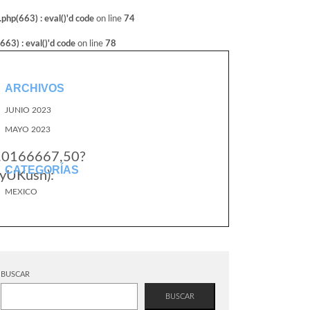
hp(663) : eval()'d code
on line
74
3) : eval()'d code
on line
78
ARCHIVOS
JUNIO 2023
MAYO 2023
7.0166667,50?
CATEGORÍAS
yUKusn):
MEXICO
BUSCAR
BUSCAR