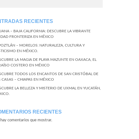
NTRADAS RECIENTES
JUANA – BAJA CALIFORNIA: DESCUBRE LA VIBRANTE
UDAD FRONTERIZA EN MÉXICO
POZTLÁN – MORELOS: NATURALEZA, CULTURA Y
STICISMO EN MÉXICO.
SCUBRE LA MAGIA DE PLAYA MAZUNTE EN OAXACA, EL
RAÍSO COSTERO EN MÉXICO
SCUBRE TODOS LOS ENCANTOS DE SAN CRISTÓBAL DE
S CASAS – CHIAPAS EN MÉXICO
SCUBRE LA BELLEZA Y MISTERIO DE UXMAL EN YUCATÁN,
XICO.
OMENTARIOS RECIENTES
hay comentarios que mostrar.