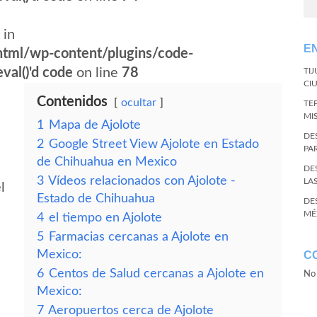
 in
E
tml/wp-content/plugins/code-
val()'d code
on line
78
TI
CI
Contenidos
ocultar
TE
MI
1
Mapa de Ajolote
DE
2
Google Street View Ajolote en Estado
PA
de Chihuahua en Mexico
DE
3
Vídeos relacionados con Ajolote -
LA
l
Estado de Chihuahua
DE
MÉ
4
el tiempo en Ajolote
5
Farmacias cercanas a Ajolote en
Mexico:
C
6
Centos de Salud cercanas a Ajolote en
No 
Mexico:
7
Aeropuertos cerca de Ajolote