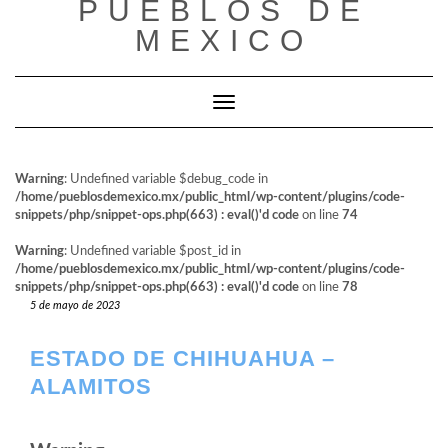
PUEBLOS DE
al
contenido
MEXICO
Cambiar modo de navegación
Warning
: Undefined variable $debug_code in
/home/pueblosdemexico.mx/public_html/wp-content/plugins/code-
snippets/php/snippet-ops.php(663) : eval()'d code
on line
74
Warning
: Undefined variable $post_id in
/home/pueblosdemexico.mx/public_html/wp-content/plugins/code-
snippets/php/snippet-ops.php(663) : eval()'d code
on line
78
5 de mayo de 2023
ESTADO DE CHIHUAHUA –
ALAMITOS