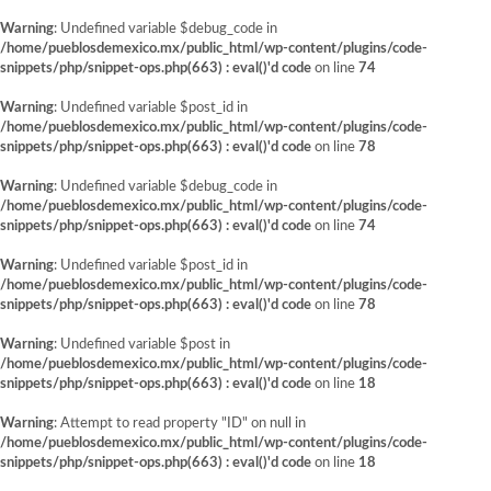
Warning
: Undefined variable $debug_code in
/home/pueblosdemexico.mx/public_html/wp-content/plugins/code-
snippets/php/snippet-ops.php(663) : eval()'d code
on line
74
Warning
: Undefined variable $post_id in
/home/pueblosdemexico.mx/public_html/wp-content/plugins/code-
snippets/php/snippet-ops.php(663) : eval()'d code
on line
78
Warning
: Undefined variable $debug_code in
/home/pueblosdemexico.mx/public_html/wp-content/plugins/code-
snippets/php/snippet-ops.php(663) : eval()'d code
on line
74
Warning
: Undefined variable $post_id in
/home/pueblosdemexico.mx/public_html/wp-content/plugins/code-
snippets/php/snippet-ops.php(663) : eval()'d code
on line
78
Warning
: Undefined variable $post in
/home/pueblosdemexico.mx/public_html/wp-content/plugins/code-
snippets/php/snippet-ops.php(663) : eval()'d code
on line
18
Warning
: Attempt to read property "ID" on null in
/home/pueblosdemexico.mx/public_html/wp-content/plugins/code-
snippets/php/snippet-ops.php(663) : eval()'d code
on line
18
Saltar